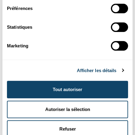
Préférences
Statistiques
Marketing
Afficher les détails
Tout autoriser
SCITEACH CENTER
Naturwëssenschaftleche Ressourcen- a
Weiderbildungszentrum fir Enseignanten
Autoriser la sélection
Fir Enseignanten a Studenten: Wat ass de SciTeach Center, a
wat kann een do maachen? En Abléck am Video.
Refuser