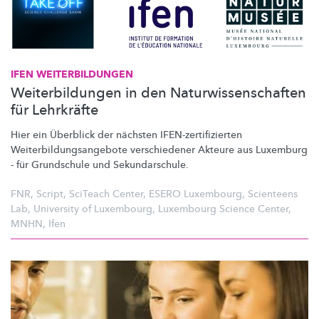
IFEN
WEITERBILDUNGEN
Weiterbildungen in den Naturwissenschaften
für Lehrkräfte
Hier ein Überblick der nächsten
IFEN-zertifizierten
Weiterbildungsangebote
verschiedener Akteure aus Luxemburg
- für Grundschule und
Sekundarschule.
FNR
,
Script
,
SciTeach Center
,
ESERO Luxembourg
,
Scienteens
Lab
,
University of Luxembourg
,
Luxembourg Science Center
,
MNHN
,
Ifen