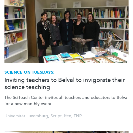
SCIENCE ON TUESDAYS:
Inviting teachers to Belval to invigorate their
science teaching
The SciTeach Center invites all teachers and educators to Belval
for a new monthly event.
Universität Luxemburg
,
Script
,
Ifen
,
FNR