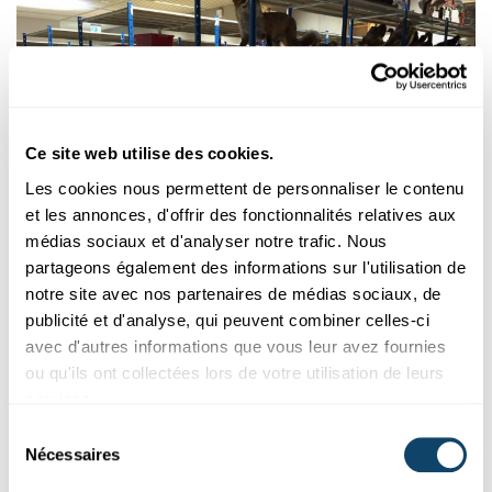
Ce site web utilise des cookies.
Les cookies nous permettent de personnaliser le contenu
et les annonces, d'offrir des fonctionnalités relatives aux
médias sociaux et d'analyser notre trafic. Nous
partageons également des informations sur l'utilisation de
PROMOUVOIR LES SCIENCES NATURELLES DANS
notre site avec nos partenaires de médias sociaux, de
L’ENSEIGNEMENT
FONDAMENTAL
publicité et d'analyse, qui peuvent combiner celles-ci
Un nouveau Centre de ressources soutient la
avec d'autres informations que vous leur avez fournies
formation des enseignants
ou qu'ils ont collectées lors de votre utilisation de leurs
SciTeach Center à l'université du Luxembourg: formation pour
services.
enseignants de
l’enseignement
fondamental dans le domaine
Sélection
des sciences naturelles.
Nécessaires
du
consentement
FNR
,
Script
,
Ifen
,
University of Luxembourg