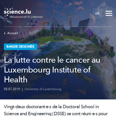
Skip
to
DE
main
content
Accueil
BANDE DESSINÉE
La lutte contre le cancer au
Luxembourg Institute of
Health
05.07.2019
|
University of Luxembourg
Vingt-deux
doctorant·e·s
de la Doctoral School in
Science and Engineering (DSSE) se sont réuni·e·s pour