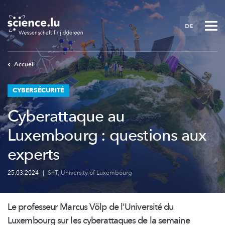
Skip
to
DE
main
content
Accueil
CYBERSÉCURITÉ
Cyberattaque au
Luxembourg : questions aux
experts
25.03.2024
|
SnT
,
University of Luxembourg
Le professeur Marcus Völp de l'Université du
Luxembourg sur les cyberattaques de la semaine