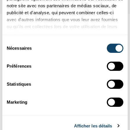
notre site avec nos partenaires de médias sociaux, de
publicité et d'analyse, qui peuvent combiner celles-ci
avec d'autres informations que vous leur avez fournies
ou qu'ils ont collectées lors de votre utilisation de leurs
Aussi intéréssant
services.
Sélection
SICHERHEIT
Nécessaires
du
consentement
Préférences
Statistiques
Marketing
Recherche au Luxembourg
Afficher les détails