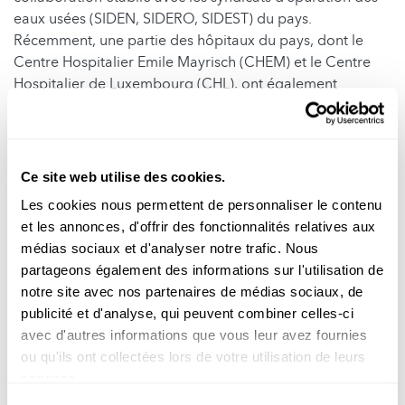
eaux usées (SIDEN, SIDERO, SIDEST) du pays.
Récemment, une partie des hôpitaux du pays, dont le
Centre Hospitalier Emile Mayrisch (CHEM) et le Centre
Hospitalier de Luxembourg (CHL), ont également
accepté de donner accès à leurs égouts pour traquer le
virus au plus près des personnes infectées.
De l’importance de constituer des
Ce site web utilise des cookies.
réseaux de surveillance solides
Les cookies nous permettent de personnaliser le contenu
et les annonces, d'offrir des fonctionnalités relatives aux
médias sociaux et d'analyser notre trafic. Nous
La reconstruction de la dynamique du virus dans les eaux
partageons également des informations sur l'utilisation de
usées luxembourgeoises grâce à des échantillons pris
notre site avec nos partenaires de médias sociaux, de
avant le début de la crise sanitaire met en évidence
publicité et d'analyse, qui peuvent combiner celles-ci
l’intérêt de poursuivre des programmes de surveillance
avec d'autres informations que vous leur avez fournies
des eaux usées sur le long terme. Le LIST s’associe
ou qu'ils ont collectées lors de votre utilisation de leurs
d’ailleurs au niveau européen avec les principales
services.
équipes travaillant sur le sujet.