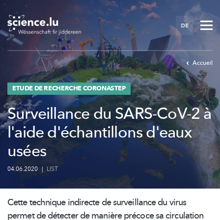
Skip
to
DE
main
content
Accueil
ETUDE DE RECHERCHE CORONASTEP
Surveillance du SARS-CoV-2 à
l'aide d'échantillons d'eaux
usées
04.06.2020
|
LIST
Cette technique indirecte de surveillance du virus
permet de détecter de manière précoce sa circulation