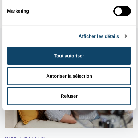
University of Luxembourg
Marketing
Afficher les détails
Aussi dans cette rubrique
Tout autoriser
Autoriser la sélection
Refuser