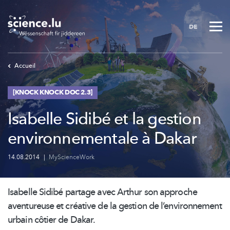
Skip
to
DE
main
content
Accueil
[KNOCK KNOCK DOC 2.3]
Isabelle Sidibé et la gestion
environnementale à Dakar
14.08.2014
|
MyScienceWork
Isabelle Sidibé partage avec Arthur son approche
aventureuse et créative de la gestion de
l’environnement
urbain côtier de Dakar.