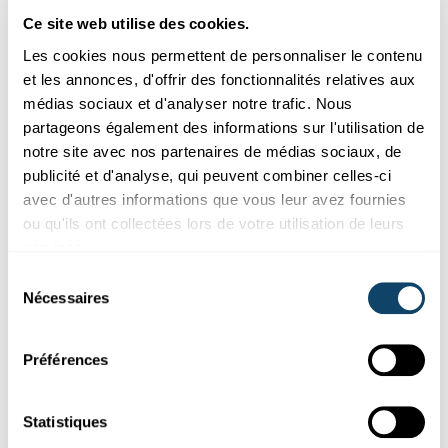
FNR
Ce site web utilise des cookies.
Les cookies nous permettent de personnaliser le contenu
et les annonces, d'offrir des fonctionnalités relatives aux
médias sociaux et d'analyser notre trafic. Nous
partageons également des informations sur l'utilisation de
notre site avec nos partenaires de médias sociaux, de
publicité et d'analyse, qui peuvent combiner celles-ci
avec d'autres informations que vous leur avez fournies
ou qu'ils ont collectées lors de votre utilisation de leurs
services.
Sélection
Recherche au Luxembourg
Nécessaires
du
consentement
GÉODÉSIE PHYSIQUE
La médaille Vening Meinesz décernée à Tonie
Préférences
Van Dam
Le professeur d'université Tonie Van Dam a été honorée par
Statistiques
l'Union européenne des géosciences pour son travail de
pionni...