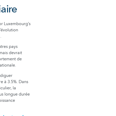
iaire
 for Luxembourg’s
’évolution
.
utres pays
mais devrait
fortement de
ationale.
ndiguer
re à 3.5%. Dans
ulier, la
lus longue durée
oissance