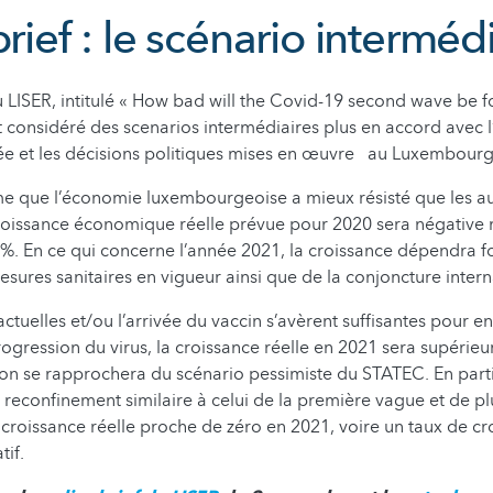
brief : le scénario interméd
du LISER, intitulé « How bad will the Covid-19 second wave be
considéré des scenarios intermédiaires plus en accord avec l
ée et les décisions politiques mises en œuvre au Luxembourg
me que l’économie luxembourgeoise a mieux résisté que les a
roissance économique réelle prévue pour 2020 sera négative 
.8%. En ce qui concerne l’année 2021, la croissance dépendra 
mesures sanitaires en vigueur ainsi que de la conjoncture intern
 actuelles et/ou l’arrivée du vaccin s’avèrent suffisantes pour e
ogression du virus, la croissance réelle en 2021 sera supérieu
, on se rapprochera du scénario pessimiste du STATEC. En partic
 reconfinement similaire à celui de la première vague et de p
 croissance réelle proche de zéro en 2021, voire un taux de cr
if.