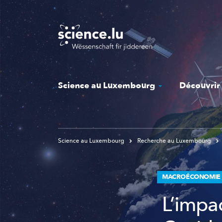
Skip
to
main
content
Science au Luxembourg
Découvrir
Science au Luxembourg
Recherche au Luxembourg
MACROÉCONOMIE E
L’impa