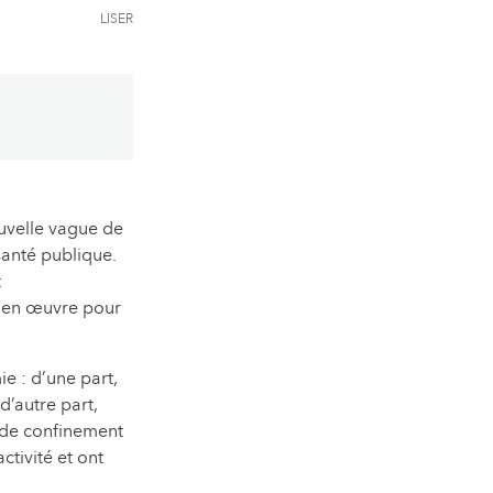
LISER
uvelle vague de
santé publique.
t
s en œuvre pour
ie : d’une part,
’autre part,
 de confinement
tivité et ont