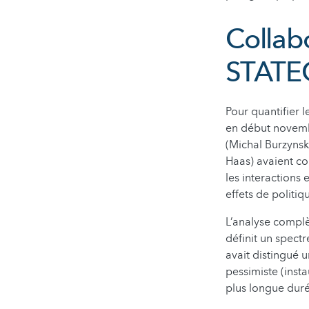
Collabo
STATE
Pour quantifier 
en début novemb
(Michal Burzyns
Haas) avaient co
les interactions
effets de politiq
L’analyse complè
définit un spect
avait distingué 
pessimiste (inst
plus longue duré