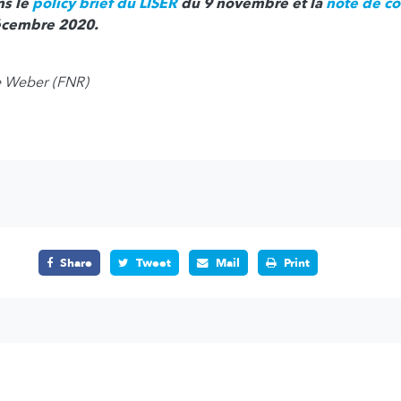
ns le
policy brief du LISER
du 9 novembre et la
note de co
écembre 2020.
le Weber (FNR)
Share
Tweet
Mail
Print