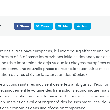
z
Share
Tweet
Mail
Print
t des autres pays européens, le Luxembourg affronte une no
ores et déjà dépassé les prévisions initiales des analystes en 
une triste impression de déjà vu que les citoyens européens e
nt connu une nouvelle phase de restrictions sanitaires mise
ation du virus et éviter la saturation des hôpitaux.
estrictions sanitaires induisent des effets ambigus sur l’économ
 mécaniquement le volume des transactions économiques mais d
galement les phénomènes de panique. En pratique, les mesures
n mars et en avril ont engendré des baisses marquées de l’ac
rt des économies dans une récession temporaire.