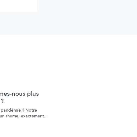
mmes-nous plus
 ?
a pandémie ? Notre
u’un rhume, exactement...