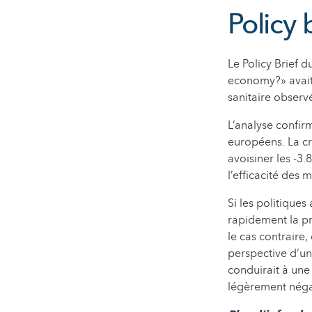
Policy 
Le Policy Brief 
economy?» avait 
sanitaire observ
L’analyse confir
européens. La c
avoisiner les -3
l’efficacité des 
Si les politiques
rapidement la pr
le cas contraire
perspective d’un
conduirait à une
légèrement négat