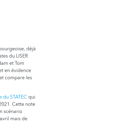
mbourgeoise, déjà
stes du LISER
Adam et Tom
met en évidence
 et compare les
e du STATEC
qui
2021. Cette note
un scénario
avril mais de