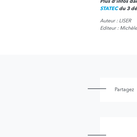
Plus d’infos da
STATEC
du 3 d
Auteur : LISER
Editeur : Michè
Partagez