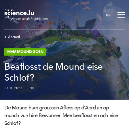
Skip
to
DE
main
content
Accueil
MAM MOUND GOEN
Beaflosst de Mound eise
Schlof?
27.10.2023
|
FNR
De Mound huet groussen Afloss op d’Äerd an op
munch vun hire Bewunner. Mee beaflosst en och eise
Schlof?