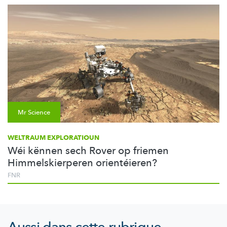
Mr Science
WELTRAUM EXPLORATIOUN
Wéi kënnen sech Rover op friemen
Himmelskierperen orientéieren?
FNR