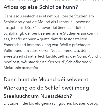
Afloss op eise Schlof ze hunn?
Ganz esou einfach ass et net, well bei de Studien am
Schloflabo gouf de Mound als Liichtquell bewosst
ausgeblent. Dës kéint awer déi ënnerschiddlech
Schloflängt, déi bei deenen anere Studien erauskomm
ass, beaflosst hunn – quitte datt de festgestallten
Ënnerscheed immens kleng war. Well e prächtege
Vollmound um stärekloren Nuetshimmel ass déi
zweetstäerkst natierlech Liichtquell no der Sonn. A Liicht
beaflosst, wéi staark eise Kierper d’„Schlofhormon“
Melatonin ausschëtt.
Dann huet de Mound déi selwecht
Wierkung op de Schlof ewéi meng
Steeluucht um Nuetsdësch?
D’Studien, déi bis elo gemaach goufen, loossen dorop