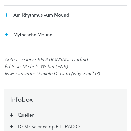
Am Rhythmus vum Mound
Mythesche Mound
Auteur: scienceRELATIONS/Kai Dürfeld
Éditeur: Michèle Weber (FNR)
Iwwersetzerin: Danièle Di Cato (why vanilla?)
Infobox
Quellen
Dr Mr Science op RTL RADIO