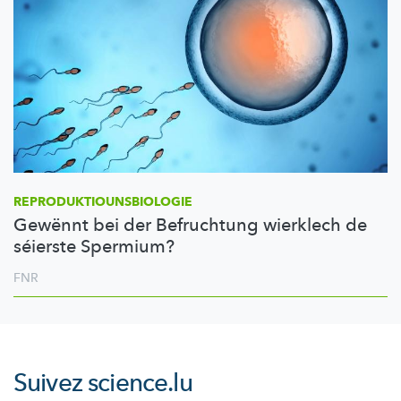
REPRODUKTIOUNSBIOLOGIE
Gewënnt bei der Befruchtung wierklech de
séierste Spermium?
FNR
Suivez
science.lu