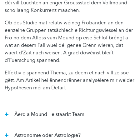
déi vill Luuchten an enger Groussstad dem Vollmound
scho laang Konkurrenz maachen.
Ob dës Studie mat relativ wéineg Probanden an den
eenzelne Gruppen tatsächlech e Richtungswiessel an der
Fro no dem Afloss vum Mound op eise Schlof bréngt a
wat an dësem Fall wuel déi genee Grënn wieren, dat
wäert d’Zäit nach weisen. A grad dowéinst bleift
d’Fuerschung spannend.
Effektiv e spannend Thema, zu deem et nach vill ze soe
gëtt. Am Artikel hei ënnendrënner analyséiere mir weider
Hypothesen méi am Detail:
Äerd a Mound – e staarkt Team
Astronomie oder Astrologie?