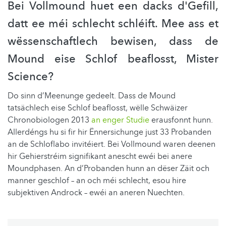
Bei Vollmound huet een dacks d'Gefill,
datt ee méi schlecht schléift. Mee ass et
wëssenschaftlech bewisen, dass de
Mound eise Schlof beaflosst, Mister
Science?
Do sinn d’Meenunge gedeelt. Dass de Mound
tatsächlech eise Schlof beaflosst, wëlle Schwäizer
Chronobiologen 2013
an enger Studie
erausfonnt hunn.
Allerdéngs hu si fir hir Ënnersichunge just 33 Probanden
an de Schloflabo invitéiert. Bei Vollmound waren deenen
hir Gehierstréim signifikant anescht ewéi bei anere
Moundphasen. An d’Probanden hunn an dëser Zäit och
manner geschlof – an och méi schlecht, esou hire
subjektiven Androck – ewéi an aneren Nuechten.