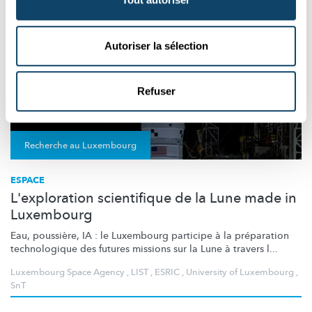
Autoriser la sélection
Refuser
Recherche au Luxembourg
ESPACE
L'exploration scientifique de la Lune made in
Luxembourg
Eau, poussière, IA : le Luxembourg participe à la préparation
technologique des futures missions sur la Lune à travers l...
Luxembourg Space Agency
,
LIST
,
ESRIC
,
University of Luxembourg
,
SnT