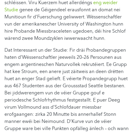
schléissen. Viru Kuerzem huet allerdéngs
eng weider
Studie
genee de Géigendeel erausfonnt an domat nei
Munitioun fir d’Fuerschung geliwwert. Wëssenschaftler
vun der amerikanescher University of Washington hunn
hire Probande Miessbraceleten ugedoen, déi hire Schlof
wärend zwee Moundzyklen iwwerwaacht hunn.
Dat Interessant un der Studie: Fir dräi Probandegruppen
haten d’Wëssenschaftler jeeweils 20–26 Persounen aus
engem argentineschen Naturvollek rekrutéiert. Ee Grupp
hat kee Stroum, een anere just zäitweis an deen drëtten
huet an enger Stad gelieft. E véierte Propandegrupp huet
aus 467 Studenten aus der Groussstad Seattle bestanen.
Bei jiddwerengem vun de véier Gruppe gouf e
periodesche Schlofrhythmus festgestallt. E puer Deeg
virum Vollmound ass d’Schlofdauer miessbar
erofgaangen: zirka 20 Minutte bis annerhallef Stonn
manner ewéi bei Neimound. D’Kurve vun de véier
Gruppe ware bei ville Punkten opfälleg änlech – och wann