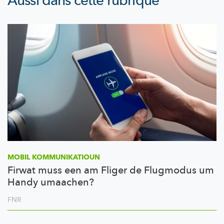
Aussi dans cette rubrique
MOBIL
KOMMUNIKATIOUN
Firwat muss een am Fliger de Flugmodus um
Handy umaachen?
FNR