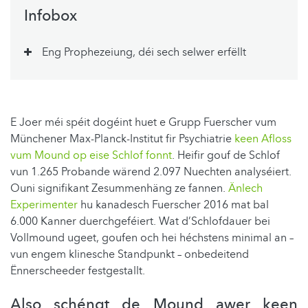
Infobox
Eng Prophezeiung, déi sech selwer erfëllt
E Joer méi spéit dogéint huet e Grupp Fuerscher vum
Münchener Max-Planck-Institut fir Psychiatrie
keen Afloss
vum Mound op eise Schlof fonnt
. Heifir gouf de Schlof
vun 1.265 Probande wärend 2.097 Nuechten analyséiert.
Ouni signifikant Zesummenhäng ze fannen.
Änlech
Experimenter
hu kanadesch Fuerscher 2016 mat bal
6.000 Kanner duerchgeféiert. Wat d’Schlofdauer bei
Vollmound ugeet, goufen och hei héchstens minimal an –
vun engem klinesche Standpunkt – onbedeitend
Ënnerscheeder festgestallt.
Also schéngt de Mound awer keen