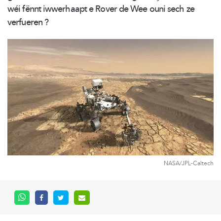
wéi fënnt iwwerhaapt e Rover de Wee ouni sech ze
verfueren ?
NASA/JPL-Caltech