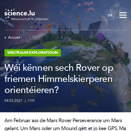
Skip
to
DE
main
content
Accueil
WELTRAUM EXPLORATIOUN
Wéi kënnen sech Rover op
friemen Himmelskierperen
orientéieren?
04.03.2021
|
FNR
Am Februar ass de Mars Rover Perseverance um Mars
gelant. Um Mars oder um Mound gëtt et jo kee GPS. Ma