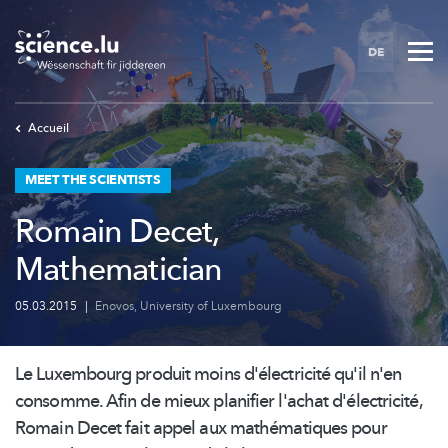
Skip
to
DE
main
content
Accueil
MEET THE SCIENTISTS
Romain Decet,
Mathematician
05.03.2015
|
Enovos
,
University of Luxembourg
Le Luxembourg produit moins
d'électricité
qu'il n'en
consomme. Afin de mieux planifier l'achat
d'électricité,
Romain Decet fait appel aux
mathématiques
pour