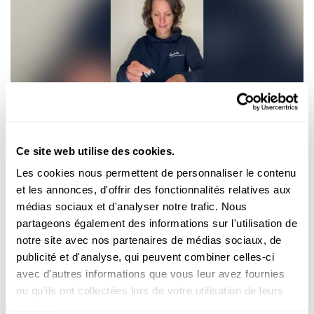
Expérimenter
Ce site web utilise des cookies.
GÉOMÉTRIE
Les cookies nous permettent de personnaliser le contenu
Réalise des expériences avec un ruban de
et les annonces, d'offrir des fonctionnalités relatives aux
Möbius en papier cadeau
médias sociaux et d'analyser notre trafic. Nous
Un ruban de Möbius est une surface
bidimensionnelle
qui n’a
partageons également des informations sur l'utilisation de
qu’une face et une arête. Fascinant !
notre site avec nos partenaires de médias sociaux, de
FNR
publicité et d'analyse, qui peuvent combiner celles-ci
avec d'autres informations que vous leur avez fournies
ou qu'ils ont collectées lors de votre utilisation de leurs
services.