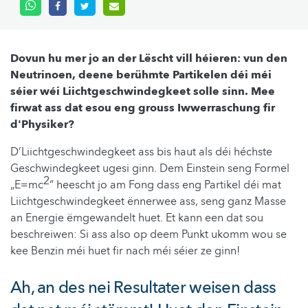
Dovun hu mer jo an der Lëscht vill héieren: vun den
Neutrinoen
, deene berühmte Partikelen déi méi
séier wéi Liichtgeschwindegkeet solle sinn. Mee
firwat ass dat esou eng grouss Iwwerraschung fir
d'Physiker
?
D’Liichtgeschwindegkeet ass bis haut als déi héchste
Geschwindegkeet ugesi ginn. Dem
Einstein
seng Formel
2
„E=
mc
“ heescht jo am Fong dass eng Partikel déi mat
Liichtgeschwindegkeet ënnerwee ass, seng ganz Masse
an Energie ëmgewandelt huet. Et kann een dat sou
beschreiwen: Si ass also op deem Punkt ukomm wou se
kee Benzin méi huet fir nach méi séier ze ginn!
Ah, an des nei Resultater weisen dass