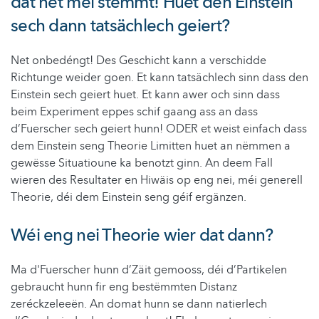
dat net méi stëmmt! Huet den
Einstein
sech dann tatsächlech geiert?
Net onbedéngt! Des Geschicht kann a verschidde
Richtunge weider goen. Et kann tatsächlech sinn dass den
Einstein
sech geiert huet. Et kann awer och sinn dass
beim Experiment eppes schif gaang ass an dass
d’Fuerscher sech geiert hunn! ODER et weist einfach dass
dem
Einstein
seng Theorie Limitten huet an nëmmen a
gewësse Situatioune ka benotzt ginn. An deem Fall
wieren des Resultater en Hiwäis op eng nei, méi generell
Theorie, déi dem
Einstein
seng
géif
ergänzen.
Wéi eng nei Theorie wier dat dann?
Ma
d'Fuerscher
hunn d’Zäit gemooss, déi d’Partikelen
gebraucht hunn fir eng bestëmmten Distanz
zeréckzeleeën. An domat hunn se dann natierlech