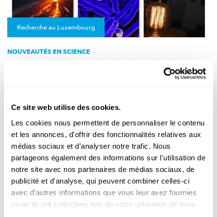
Recherche au Luxembourg
NOUVEAUTÉS EN SCIENCE
L’essentiel de l’actualité de la recherche au
Luxembourg- septembre 2022
Les dernières découvertes scientifiques au Luxembourg
résumées en petits paragraphes faciles à assimiler.
Ce site web utilise des cookies.
LIH
,
LCSB
,
Université du Luxembourg
,
LIST
,
STATEC
,
ECGS
,
SnT
,
Les cookies nous permettent de personnaliser le contenu
C2DH
et les annonces, d'offrir des fonctionnalités relatives aux
médias sociaux et d'analyser notre trafic. Nous
partageons également des informations sur l'utilisation de
notre site avec nos partenaires de médias sociaux, de
publicité et d'analyse, qui peuvent combiner celles-ci
avec d'autres informations que vous leur avez fournies
ou qu'ils ont collectées lors de votre utilisation de leurs
services.