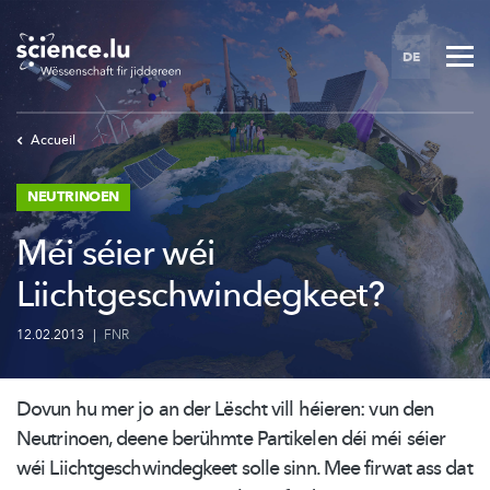
Skip
to
DE
main
content
Accueil
NEUTRINOEN
Méi séier wéi
Liichtgeschwindegkeet?
12.02.2013
|
FNR
Dovun hu mer jo an der Lëscht vill héieren: vun den
Neutrinoen, deene berühmte Partikelen déi méi séier
wéi
Liichtgeschwindegkeet
solle sinn. Mee firwat ass dat