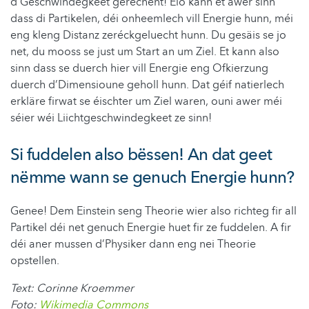
d’Geschwindegkeet gerechent! Elo kann et awer sinn
dass di Partikelen, déi onheemlech vill Energie hunn, méi
eng kleng Distanz zeréckgeluecht hunn. Du gesäis se jo
net, du mooss se just um Start an um Ziel. Et kann also
sinn dass se duerch hier vill Energie eng Ofkierzung
duerch d’Dimensioune geholl hunn. Dat
géif
natierlech
erkläre firwat se éischter um Ziel waren, ouni awer méi
séier wéi Liichtgeschwindegkeet ze sinn!
Si fuddelen also bëssen! An dat geet
nëmme wann se genuch Energie hunn?
Genee! Dem
Einstein
seng Theorie wier also richteg fir all
Partikel déi net genuch Energie huet fir ze fuddelen. A fir
déi aner mussen d’Physiker dann eng nei Theorie
opstellen.
Text: Corinne Kroemmer
Foto:
Wikimedia Commons