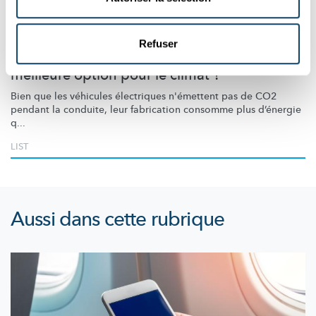
Science et Société
MOTEUR ÉLECTRIQUE CONTRE MOTEUR À COMBUSTION
Refuser
Voiture électrique ou diesel : quelle est la
meilleure option pour le climat ?
Bien que les véhicules électriques n'émettent pas de CO2
pendant la conduite, leur fabrication consomme plus d’énergie
q...
LIST
Aussi dans cette rubrique