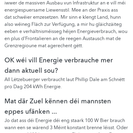
iwwer de massiven Ausbau vun Infrastruktur an e vill méi
energiespuersame Liewensstil. Mee an der Praxis ass
dat schwéier emzesetzen. Mir sinn e klengt Land, hunn
also wéineg Fläch zur Verfügung, a mir hu gläichzäiteg
eeben e verhältnisméisseg héijen Energieverbrauch, wou
en plus d'Frontalieren an de reegen Austausch mat de
Grenzregioune mat agerechent gëtt.
OK wéi vill Energie verbrauche mer
dann aktuell sou?
All Lëtzebuerger verbraucht laut Phillip Dale am Schnëtt
pro Dag 204 kWh Energie.
Mat där Zuel kënnen déi mannsten
eppes ufänken ...
Jo dat ass déi Energie déi eng staark 100 W Bier brauch
wann een se wärend 3 Méint konstant brenne léisst. Oder