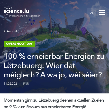
Skip
to
DE
main
content
Accueil
OVERSHOOT DAY
100 % erneierbar Energien zu
Lëtzebuerg: Wier dat
méiglech? A wa jo, wéi séier?
11.02.2021
|
FNR
Momentan ginn zu Lëtzebuerg deenen aktuellen Zuelen
no 9 % vum Stroum aus erneierbaren Energië