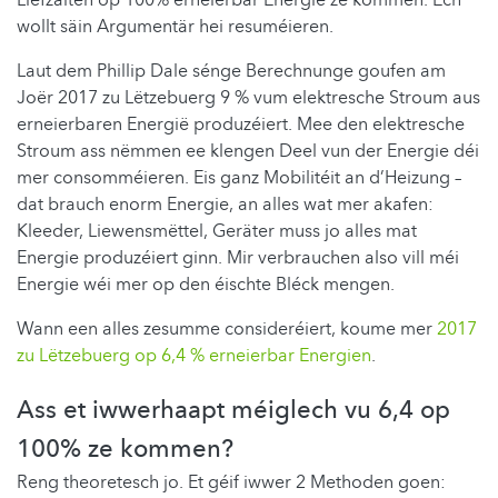
Liefzäiten op 100% erneierbar Energie ze kommen. Ech
wollt säin Argumentär hei resuméieren.
Laut dem Phillip Dale sénge Berechnunge goufen am
Joër 2017 zu Lëtzebuerg 9 % vum elektresche Stroum aus
erneierbaren Energië produzéiert. Mee den elektresche
Stroum ass nëmmen ee klengen Deel vun der Energie déi
mer consomméieren. Eis ganz Mobilitéit an d’Heizung –
dat brauch enorm Energie, an alles wat mer akafen:
Kleeder, Liewensmëttel, Geräter muss jo alles mat
Energie produzéiert ginn. Mir verbrauchen also vill méi
Energie wéi mer op den éischte Bléck mengen.
Wann een alles zesumme consideréiert, koume mer
2017
zu Lëtzebuerg op 6,4 % erneierbar Energien
.
Ass et iwwerhaapt méiglech vu 6,4 op
100% ze kommen?
Reng theoretesch jo. Et géif iwwer 2 Methoden goen: