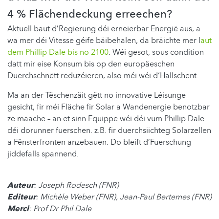
4 % Flächendeckung erreechen?
Aktuell baut d’Regierung déi erneierbar Energië aus, a
wa mer déi Vitesse géife bäibehalen, da bräichte mer l
aut
dem Phillip Dale bis no 2100
. Wéi gesot, sous condition
datt mir eise Konsum bis op den europäeschen
Duerchschnëtt reduzéieren, also méi wéi d‘Hallschent.
Ma an der Tëschenzäit gëtt no innovative Léisunge
gesicht, fir méi Fläche fir Solar a Wandenergie benotzbar
ze maache – an et sinn Equippe wéi déi vum Phillip Dale
déi dorunner fuerschen. z.B. fir duerchsiichteg Solarzellen
a Fënsterfronten anzebauen. Do bleift d’Fuerschung
jiddefalls spannend.
Auteur
: Joseph Rodesch (FNR)
Editeur
: Michèle Weber (FNR), Jean-Paul Bertemes (FNR)
Merci
: Prof Dr Phil Dale