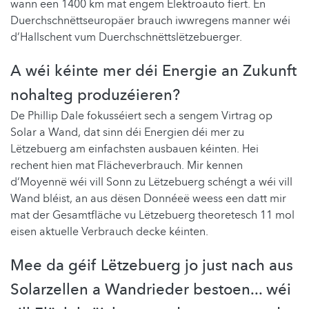
wann een 1400 km mat engem Elektroauto fiert. En
Duerchschnëttseuropäer brauch iwwregens manner wéi
d’Hallschent vum Duerchschnëttslëtzebuerger.
A wéi kéinte mer déi Energie an Zukunft
nohalteg produzéieren?
De Phillip Dale fokusséiert sech a sengem Virtrag op
Solar a Wand, dat sinn déi Energien déi mer zu
Lëtzebuerg am einfachsten ausbauen kéinten. Hei
rechent hien mat Flächeverbrauch. Mir kennen
d‘Moyennë wéi vill Sonn zu Lëtzebuerg schéngt a wéi vill
Wand bléist, an aus dësen Donnéeë weess een datt mir
mat der Gesamtfläche vu Lëtzebuerg theoretesch 11 mol
eisen aktuelle Verbrauch decke kéinten.
Mee da géif Lëtzebuerg jo just nach aus
Solarzellen a Wandrieder bestoen... wéi