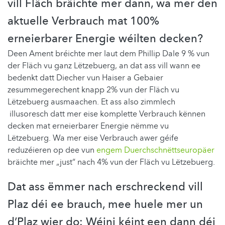
vill Fläch bräichte mer dann, wa mer den
aktuelle Verbrauch mat 100%
erneierbarer Energie wéilten decken?
Deen Ament bréichte mer laut dem Phillip Dale 9 % vun
der Fläch vu ganz Lëtzebuerg, an dat ass vill wann ee
bedenkt datt Diecher vun Haiser a Gebaier
zesummegerechent knapp 2% vun der Fläch vu
Lëtzebuerg ausmaachen. Et ass also zimmlech
illusoresch datt mer eise komplette Verbrauch kënnen
decken mat erneierbarer Energie nëmme vu
Lëtzebuerg. Wa mer eise Verbrauch awer géife
reduzéieren op dee vun
engem Duerchschnëttseuropäer
bräichte mer „just“ nach 4% vun der Fläch vu Lëtzebuerg.
Dat ass ëmmer nach erschreckend vill
Plaz déi ee brauch, mee huele mer un
d’Plaz wier do: Wéini kéint een dann déi