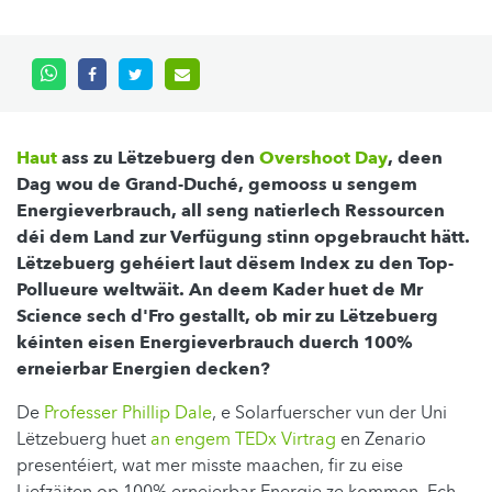
Haut
ass zu Lëtzebuerg den
Overshoot Day
, deen
Dag wou de Grand-Duché, gemooss u sengem
Energieverbrauch, all seng natierlech Ressourcen
déi dem Land zur Verfügung stinn opgebraucht hätt.
Lëtzebuerg gehéiert laut dësem Index zu den Top-
Pollueure weltwäit. An deem Kader huet de Mr
Science sech d'Fro gestallt, ob mir zu Lëtzebuerg
kéinten eisen Energieverbrauch duerch 100%
erneierbar Energien decken?
De
Professer Phillip Dale
, e Solarfuerscher vun der Uni
Lëtzebuerg huet
an engem TEDx Virtrag
en Zenario
presentéiert, wat mer misste maachen, fir zu eise