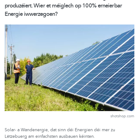
produzéiert. Wier et méiglech op 100% erneierbar
Energie iwwerzegoen?
shotshop.com
Solar- a Wandenergie, dat sinn déi Energien déi mer zu
Lëtzebuerg am einfachsten ausbauen kéinten.