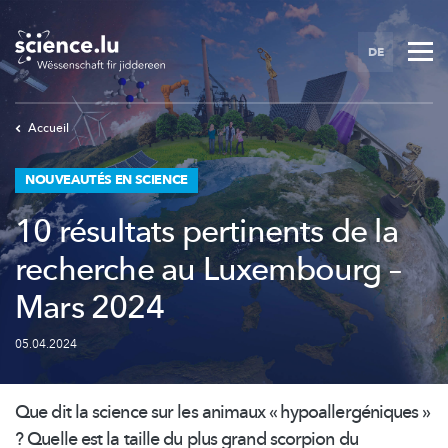
Skip
to
DE
main
content
Accueil
NOUVEAUTÉS EN SCIENCE
10 résultats pertinents de la
recherche au Luxembourg –
Mars 2024
05.04.2024
Que dit la science sur les animaux «
hypoallergéniques
»
? Quelle est la taille du plus grand scorpion du