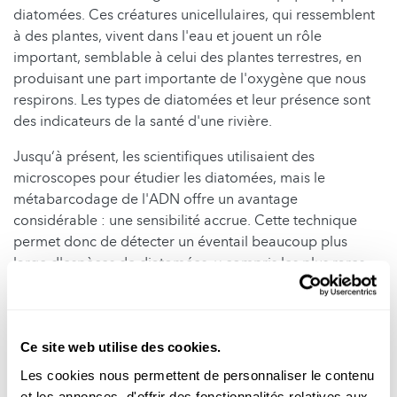
diatomées. Ces créatures unicellulaires, qui ressemblent
à des plantes, vivent dans l'eau et jouent un rôle
important, semblable à celui des plantes terrestres, en
produisant une part importante de l'oxygène que nous
respirons. Les types de diatomées et leur présence sont
des indicateurs de la santé d'une rivière.
Jusqu‘à présent, les scientifiques utilisaient des
microscopes pour étudier les diatomées, mais le
métabarcodage de l'ADN offre un avantage
considérable : une sensibilité accrue. Cette technique
permet donc de détecter un éventail beaucoup plus
large d'espèces de diatomées, y compris les plus rares.
Vers le communiqué de presse
/
Vers la publication
Ce site web utilise des cookies.
Les cookies nous permettent de personnaliser le contenu
Pollinisateurs : les résultats
et les annonces, d'offrir des fonctionnalités relatives aux