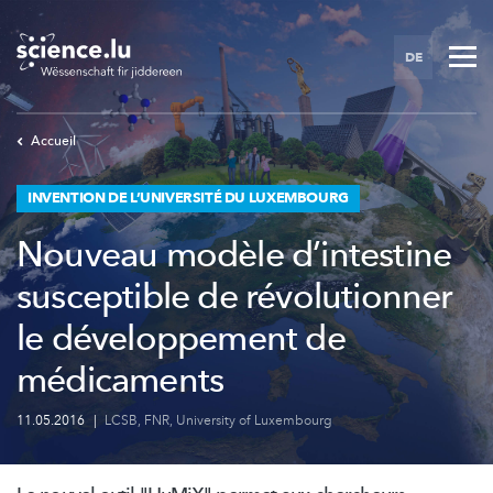
Skip
to
DE
main
content
Accueil
INVENTION DE L’UNIVERSITÉ DU LUXEMBOURG
Nouveau modèle d’intestine
susceptible de révolutionner
le développement de
médicaments
11.05.2016
|
LCSB
,
FNR
,
University of Luxembourg