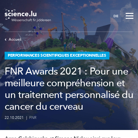
Skip
to
DE
main
content
Accueil
PERFORMANCES SCIENTIFIQUES EXCEPTIONNELLES
FNR Awards 2021 : Pour une
meilleure compréhension et
un traitement personnalisé du
cancer du cerveau
22.10.2021
|
FNR