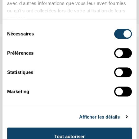
avec d'autres informations que vous leur avez fournies
ou qu'ils ont collectées lors de votre utilisation de leurs
services.
Sélection
Nécessaires
du
consentement
Aussi dans cette rubrique
Préférences
Statistiques
Marketing
Afficher les détails
Tout autoriser