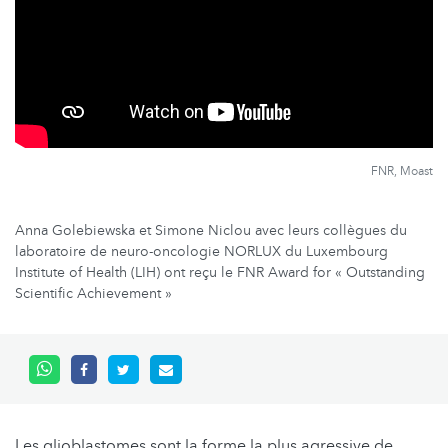
FNR, Moast
Anna Golebiewska et Simone Niclou avec leurs collègues du
laboratoire de neuro-oncologie NORLUX du Luxembourg
Institute of Health (LIH) ont reçu le FNR Award for « Outstanding
Scientific Achievement »
Les glioblastomes sont la forme la plus agressive de