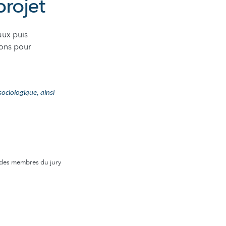
projet
aux puis
sons pour
sociologique, ainsi
 des membres du jury