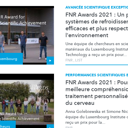
AVANCÉE SCIENTIFIQUE EXCEPT
FNR Awards 2021 : Un p
systèmes de refroidiss
efficaces et plus respe
l'environnement
Une équipe de chercheurs en sci
matériaux du Luxembourg Institu
Technology a reçu un prix pour...
uxembourg
FNR
,
LIST
PERFORMANCES SCIENTIFIQUES 
FNR Awards 2021 : Pou
meilleure compréhensio
traitement personnalisé
du cerveau
Anna Golebiewska et Simone Nicl
équipe du Luxembourg Institute o
reçu un prix pour la...
cheurs