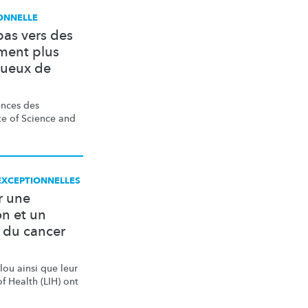
IONNELLE
as vers des
ement plus
ctueux de
ences des
te of Science and
EXCEPTIONNELLES
r une
n et un
 du cancer
ou ainsi que leur
f Health (LIH) ont