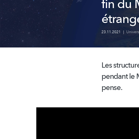
fin du
étrang
23.11.2021
|
Univer
Les structu
pendant le 
pense.