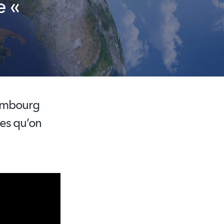
e «
xembourg
xes qu’on