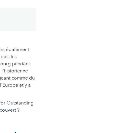
ent également
égies les
mbourg pendant
l'historienne
rigeant comme du
 l'Europe et y a
 for Outstanding
couvert ?