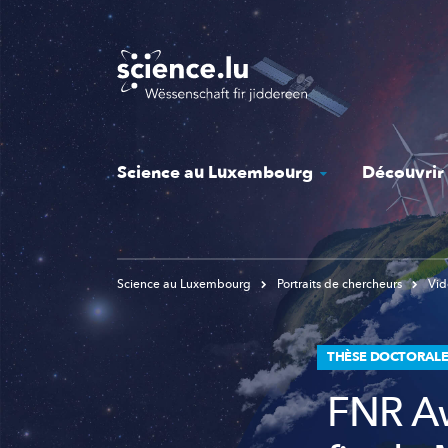
Skip
to
main
content
Science au Luxembourg
Découvrir
Science au Luxembourg
Portraits de chercheurs
Vid
THÈSE DOCTORALE
FNR Aw