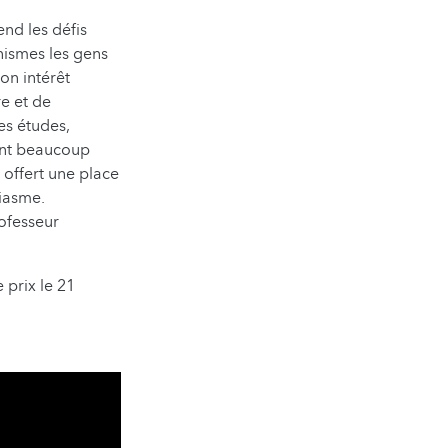
nd les défis
ismes les gens
on intérêt
re et de
es études,
ment beaucoup
 offert une place
siasme.
ofesseur
 prix le 21