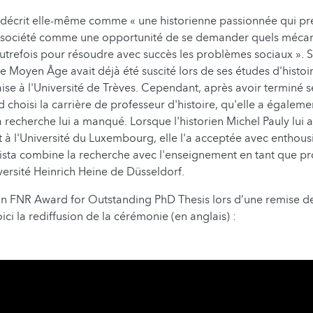
e décrit elle-même comme « une historienne passionnée qui pre
e société comme une opportunité de se demander quels mécan
trefois pour résoudre avec succès les problèmes sociaux ». S
le Moyen Âge avait déjà été suscité lors de ses études d'histoi
aise à l'Université de Trèves. Cependant, après avoir terminé s
d choisi la carrière de professeur d'histoire, qu'elle a égale
 recherche lui a manqué. Lorsque l'historien Michel Pauly lui a
 à l'Université du Luxembourg, elle l'a acceptée avec enthou
ista combine la recherche avec l'enseignement en tant que pr
iversité Heinrich Heine de Düsseldorf.
on FNR Award for Outstanding PhD Thesis lors d’une remise de
ici la rediffusion de la cérémonie (en anglais) :