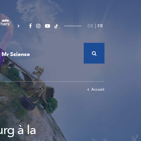
DE
FR
Mr Science
Accueil
rg à la