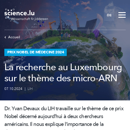
Skip
to
DE
main
content
Accueil
PRIX NOBEL DE MÉDECINE 2024
La recherche au Luxembourg
sur le thème des micro-ARN
07.10.2024
|
LIH
Dr. Yvan Devaux du LIH travaille sur le thème de ce prix
Nobel décerné aujourd’hui à deux chercheurs
américains. Il nous explique
l’importance
de la