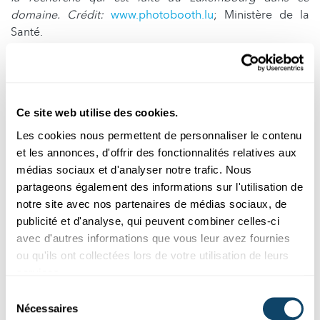
domaine. Crédit:
www.photobooth.lu
; Ministère de la
Santé.
En quoi votre recherche participe-
t-elle à ce domaine précis des
micro-ARN ?
Ce site web utilise des cookies.
Les cookies nous permettent de personnaliser le contenu
Yvan Devaux :
« Le LIH s’intéresse de très près à la
et les annonces, d'offrir des fonctionnalités relatives aux
recherche sur les maladies inflammatoires et
médias sociaux et d'analyser notre trafic. Nous
neurodégénératives comme la maladie de Parkinson. Le
partageons également des informations sur l'utilisation de
but est d’identifier les micro-ARN impliqués. Je suis
notre site avec nos partenaires de médias sociaux, de
justement en pleine préparation d’une présentation sur
publicité et d'analyse, qui peuvent combiner celles-ci
un micro-ARN bien particulier, appelé microARN-124, qui
avec d'autres informations que vous leur avez fournies
permettrait d’améliorer le pronostic post arrêt cardiaque.
ou qu'ils ont collectées lors de votre utilisation de leurs
En collaboration avec l’unité de soins intensifs du CHL,
services.
nous avons trouvé que ce micro-ARN 124 est relâché en
Sélection
grandes quantités par le cerveau en cas d’atteinte
Nécessaires
du
cérébrale à la suite d’un arrêt cardiaque ; sa présence est