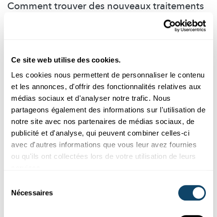
Comment trouver des nouveaux traitements
anticancéreux étape par étape
L’objectif du projet Targeting Glioma Cell Invasion est de mieux
comprendre les mécanismes moléculaires de l'invasion
tumorale dans le cerveau.
Ce site web utilise des cookies.
LIH
,
Fondation Cancer
Les cookies nous permettent de personnaliser le contenu
et les annonces, d'offrir des fonctionnalités relatives aux
médias sociaux et d'analyser notre trafic. Nous
partageons également des informations sur l'utilisation de
notre site avec nos partenaires de médias sociaux, de
publicité et d'analyse, qui peuvent combiner celles-ci
avec d'autres informations que vous leur avez fournies
ou qu'ils ont collectées lors de votre utilisation de leurs
services.
Sélection
Nécessaires
du
consentement