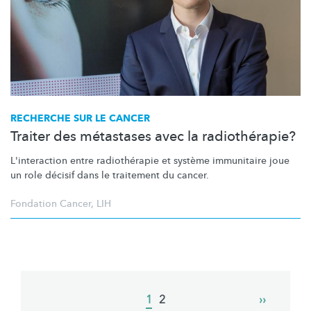
RECHERCHE SUR LE CANCER
Traiter des métastases avec la radiothérapie?
L'interaction entre
radiothérapie
et système immunitaire joue
un role décisif dans le traitement du cancer.
Fondation Cancer
,
LIH
Pagination
Current
1
Page
2
Next
››