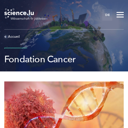
Skip
to
DE
main
content
Accueil
Fondation Cancer