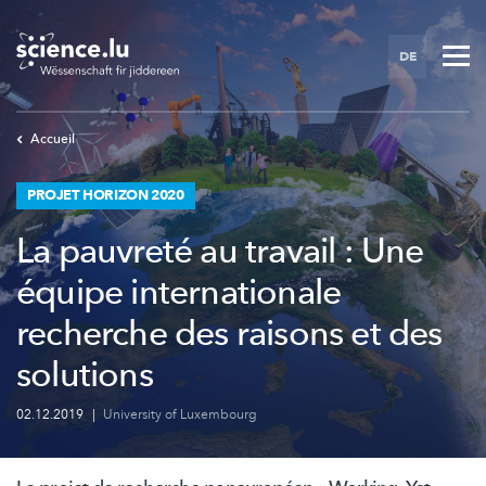
Skip
to
DE
main
content
Accueil
PROJET HORIZON 2020
La pauvreté au travail : Une
équipe internationale
recherche des raisons et des
solutions
02.12.2019
|
University of Luxembourg