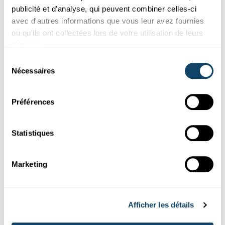
Inspired by the remarkable adhesion properties of mussels,
publicité et d'analyse, qui peuvent combiner celles-ci
LIST’s scientists produced coatings for biomedical applicatio...
avec d'autres informations que vous leur avez fournies
FNR
ou qu'ils ont collectées lors de votre utilisation de leurs
services.
Sélection
Nécessaires
du
consentement
Préférences
Statistiques
Recherche au Luxembourg
Marketing
BLACKCOAT
Un revêtement plus léger pour la réduction
Afficher les détails
de la lumière parasite dans l’espace