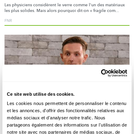
Les physiciens considèrent le verre comme l'un des matériaux
les plus solides. Mais alors pourquoi dit-on « fragile com...
FNR
Ce site web utilise des cookies.
Portraits de chercheurs
Les cookies nous permettent de personnaliser le contenu
et les annonces, d'offrir des fonctionnalités relatives aux
MY RESEARCH IN 90 SECONDS
médias sociaux et d'analyser notre trafic. Nous
How scientists use cold plasma to produce
partageons également des informations sur l'utilisation de
new materials inspired by mussels
notre site avec nos partenaires de médias sociaux, de