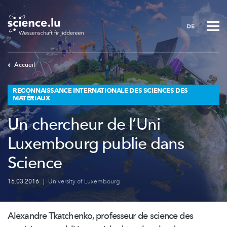
Skip
to
DE
main
content
Accueil
RECONNAISSANCE INTERNATIONALE DES SCIENCES DES
MATÉRIAUX
Un chercheur de l’Uni
Luxembourg publie dans
Science
16.03.2016
|
University of Luxembourg
Alexandre Tkatchenko, professeur de science des