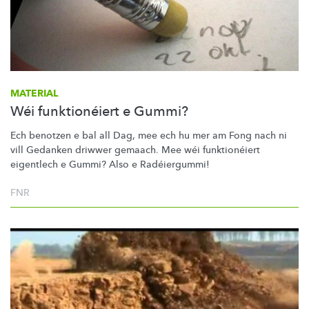
MATERIAL
Wéi funktionéiert e Gummi?
Ech benotzen e bal all Dag, mee ech hu mer am Fong nach ni
vill Gedanken driwwer gemaach. Mee wéi
funktionéiert
eigentlech e Gummi? Also e
Radéiergummi!
FNR