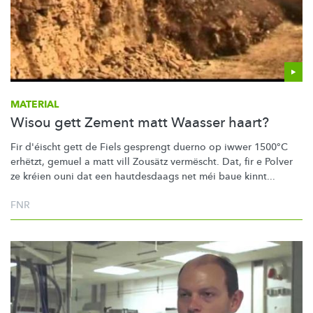
MATERIAL
Wisou gett Zement matt Waasser haart?
Fir d'éischt gett de Fiels gesprengt duerno op iwwer 1500°C
erhëtzt, gemuel a matt vill Zousätz vermëscht. Dat, fir e Polver
ze kréien ouni dat een hautdesdaags net méi baue kinnt...
FNR