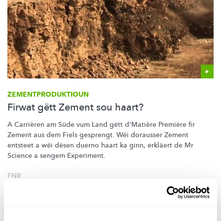
ZEMENTPRODUKTIOUN
Firwat gëtt Zement sou haart?
A Carrièren am Süde vum Land gëtt d'Matière Première fir
Zement aus dem Fiels gesprengt. Wéi dorausser Zement
entsteet a wéi dësen duerno haart ka ginn, erkläert de Mr
Science a sengem Experiment.
FNR