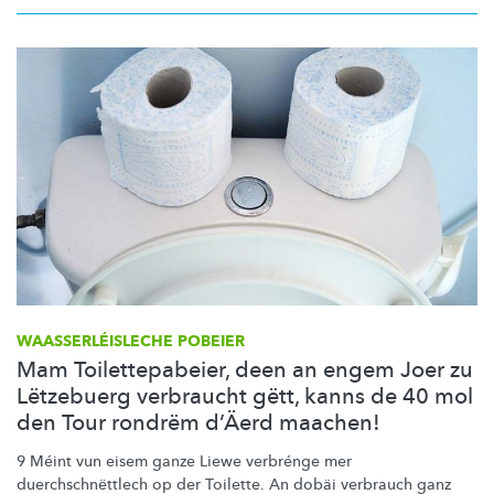
WAASSERLÉISLECHE
POBEIER
Mam Toilettepabeier, deen an engem Joer zu
Lëtzebuerg verbraucht gëtt, kanns de 40 mol
den Tour rondrëm d’Äerd maachen!
9 Méint vun eisem ganze Liewe verbrénge mer
duerchschnëttlech
op der Toilette. An dobäi verbrauch ganz