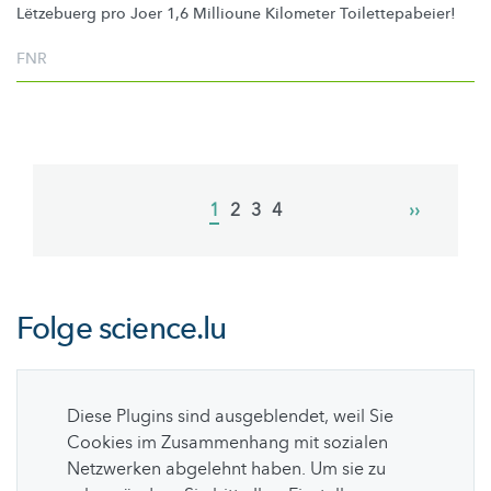
Lëtzebuerg pro Joer 1,6 Millioune Kilometer
Toilettepabeier!
FNR
Pagination
Current
1
Page
2
Page
3
Page
4
Next
››
page
page
Folge
science.lu
Diese Plugins sind ausgeblendet, weil Sie
Cookies im Zusammenhang mit sozialen
Netzwerken abgelehnt haben. Um sie zu