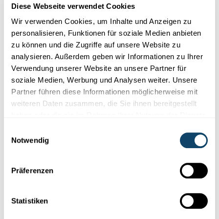
Diese Webseite verwendet Cookies
Wir verwenden Cookies, um Inhalte und Anzeigen zu
personalisieren, Funktionen für soziale Medien anbieten
zu können und die Zugriffe auf unsere Website zu
analysieren. Außerdem geben wir Informationen zu Ihrer
Verwendung unserer Website an unsere Partner für
soziale Medien, Werbung und Analysen weiter. Unsere
Partner führen diese Informationen möglicherweise mit
weiteren Daten zusammen, die Sie ihnen bereitgestellt
MATERIAL
haben oder die sie im Rahmen Ihrer Nutzung der Dienste
Wéi vill Fuerschung stécht am Bëtong?
gesammelt haben.
Einwilligungsauswahl
Notwendig
Wat léieren d’Fuerscher vun den ale Réimer fir méi stabille
Bëtong ze
produzéieren?
Präferenzen
FNR
Statistiken