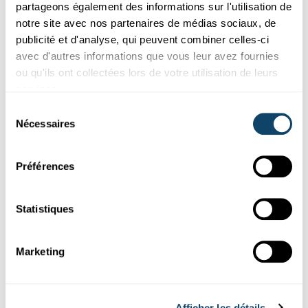
partageons également des informations sur l'utilisation de
Recherche au Luxembourg
notre site avec nos partenaires de médias sociaux, de
publicité et d'analyse, qui peuvent combiner celles-ci
SANTÉ
avec d'autres informations que vous leur avez fournies
Quel est l’effet de la séparation des parents
ou qu'ils ont collectées lors de votre utilisation de leurs
sur le poids de l’enfant ?
services.
Des chercheurs du Luxembourg et de Londres ont observé que
Sélection
l’indice de masse corporelle (IMC) des enfants de parents sép...
Nécessaires
du
Liser
consentement
Préférences
Statistiques
Marketing
Afficher les détails