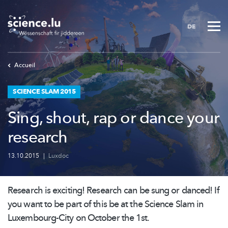
Skip
to
DE
main
content
Accueil
SCIENCE SLAM 2015
Sing, shout, rap or dance your
research
13.10.2015
|
Luxdoc
Research is exciting! Research can be sung or danced! If
you want to be part of this be at the Science Slam in
Luxembourg-City
on October the 1st.