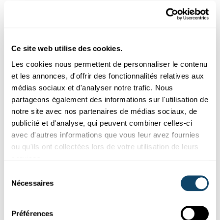
FNR
Ce site web utilise des cookies.
Les cookies nous permettent de personnaliser le contenu
et les annonces, d'offrir des fonctionnalités relatives aux
médias sociaux et d'analyser notre trafic. Nous
partageons également des informations sur l'utilisation de
notre site avec nos partenaires de médias sociaux, de
publicité et d'analyse, qui peuvent combiner celles-ci
avec d'autres informations que vous leur avez fournies
Science et Société
ou qu'ils ont collectées lors de votre utilisation de leurs
services.
COOPÉRATION TRANSATLANTIQUE
Sélection
Délégation scientifique du Luxembourg en
Nécessaires
du
visite au Québec
consentement
Afin de faire progresser la science dans les deux pays, les
instituts de recherche du Canada et du Luxembourg
Préférences