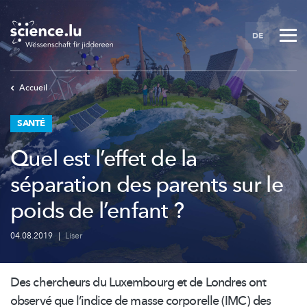
Skip
to
DE
main
content
Accueil
SANTÉ
Quel est l’effet de la
séparation des parents sur le
poids de l’enfant ?
04.08.2019
|
Liser
Des chercheurs du Luxembourg et de Londres ont
observé que l’indice de masse corporelle (IMC) des