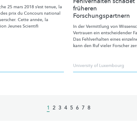
Fehlverhalten schadet
he 25 mars 2018 s’est tenue, la
früheren
 des prix du Concours national
Forschungspartnern
uerscher. Cette
année, la
tion
Jeunes Scientifi
In der Vermittlung von Wissensch
Vertrauen ein
entscheidender
Fa
Das Fehlverhalten eines einzeln
kann den Ruf vieler Forscher zer
University of Luxembourg
Current
1
Page
2
Page
3
Page
4
Page
5
Page
6
Page
7
Page
8
page