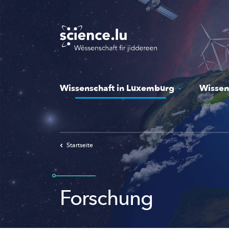
Skip
to
main
content
Wissenschaft in Luxemburg
Wissen
Startseite
Forschung