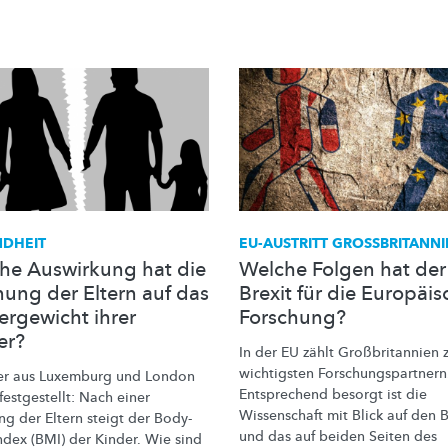
DHEIT
EU-AUSTRITT
GROSSBRITANNI
he Auswirkung hat die
Welche Folgen hat der
nung der Eltern auf das
Brexit für die Europäis
ergewicht ihrer
Forschung?
er?
In der EU zählt
Großbritannien
z
wichtigsten
Forschungspartnern
er aus Luxemburg und London
Entsprechend besorgt ist die
estgestellt: Nach einer
Wissenschaft mit Blick auf den Br
ng der Eltern steigt der
Body-
und das auf beiden Seiten des
ndex
(BMI) der Kinder. Wie sind