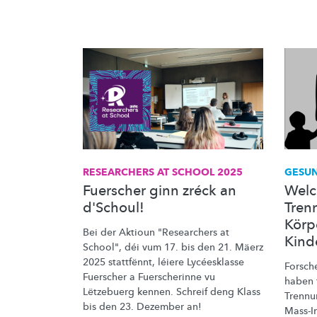
RESEARCHERS AT SCHOOL 2025
GESUN
Fuerscher ginn zréck an
Welc
d'Schoul!
Tren
Körp
Bei der Aktioun "Researchers at
Kind
School", déi vum 17. bis den 21. Mäerz
2025 stattfënnt, léiere Lycéesklasse
Forsch
Fuerscher a Fuerscherinne vu
haben f
Lëtzebuerg kennen. Schreif deng Klass
Trennu
bis den 23. Dezember an!
Mass-I