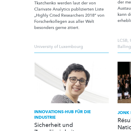
der me
Tkatchenko werden laut der von
Austau
Clarivate Analytics publizierten Liste
kann de
„Highly Cited Researchers 2018“ von
erhebl
Forscherkollegen
aus aller Welt
besonders gerne zitiert.
LCSB
,
University of Luxembourg
Balling
INNOVATIONS-HUB
FÜR DIE
JONK 
INDUSTRIE
Résu
Sicherheit und
Nati