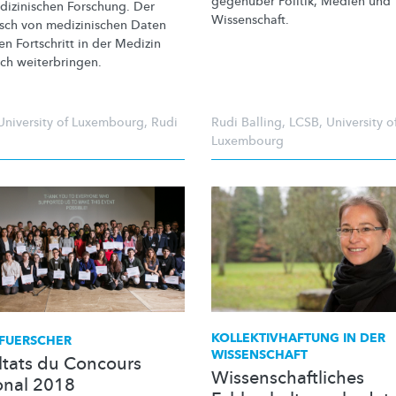
gegenüber Politik, Medien und
dizinischen Forschung. Der
Wissenschaft.
sch von medizinischen Daten
n Fortschritt in der Medizin
ich
weiterbringen.
University of Luxembourg
,
Rudi
Rudi Balling
,
LCSB
,
University o
Luxembourg
KOLLEKTIVHAFTUNG
IN DER
FUERSCHER
WISSENSCHAFT
ltats du Concours
Wissenschaftliches
onal 2018