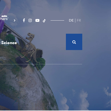
DE
FR
 Science