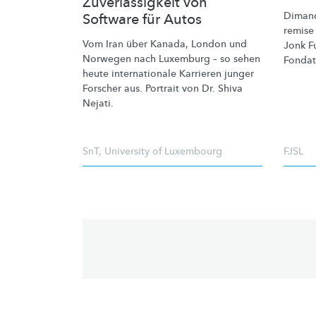
Zuverlässigkeit von
Dimanc
Software für Autos
remise
Vom Iran über Kanada, London und
Jonk
F
Norwegen nach Luxemburg – so sehen
Fonda
heute
internationale
Karrieren junger
Forscher aus. Portrait von Dr. Shiva
Nejati.
SnT
,
University of Luxembourg
FJSL
Pagination