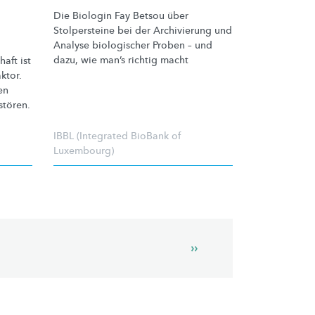
Die Biologin Fay Betsou über
Stolpersteine bei der Archivierung und
Analyse biologischer Proben – und
dazu, wie man’s richtig macht
aft ist
ktor.
en
stören.
IBBL (Integrated BioBank of
Luxembourg)
Next
››
page