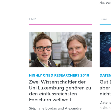
die
Wis
FNR
Liser
HIGHLY CITED RESEARCHERS 2018
DATEN
Zwei Wissenschaftler der
Gut 
Uni Luxemburg gehören zu
aber
den einflussreichsten
nicht
Forschern weltweit
Datens
nicht n
Stéphane Bordas und Alexandre