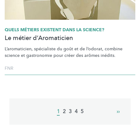
QUELS MÉTIERS EXISTENT DANS LA SCIENCE?
Le métier d’Aromaticien
L’aromaticien,
spécialiste du goût et de l’odorat, combine
science et gastronomie pour créer des arômes inédits.
FNR
Pagination
Current
1
Page
2
Page
3
Page
4
Page
5
Next
››
page
page