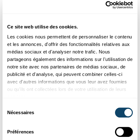
Last week, the Scienteens Academy 2019 on Systems Biology
took place in Belval. There will be a second edition in
September for which registrations are still open.
Ce site web utilise des cookies.
University of Luxembourg
,
LCSB
,
Scienteens Lab
Les cookies nous permettent de personnaliser le contenu
et les annonces, d'offrir des fonctionnalités relatives aux
médias sociaux et d'analyser notre trafic. Nous
partageons également des informations sur l'utilisation de
notre site avec nos partenaires de médias sociaux, de
publicité et d'analyse, qui peuvent combiner celles-ci
avec d'autres informations que vous leur avez fournies
ou qu'ils ont collectées lors de votre utilisation de leurs
services.
Sélection
Nécessaires
du
consentement
BANDE DESSINÉE
Préférences
À la frontière entre sciences biomédicales et