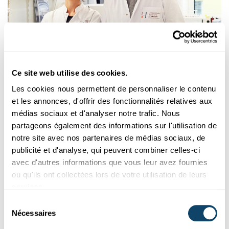
Science et Société
PORTRAIT
Ce site web utilise des cookies.
« Une réussite pour le Luxembourg et notre
Les cookies nous permettent de personnaliser le contenu
groupe de recherche »
et les annonces, d'offrir des fonctionnalités relatives aux
Des scientifiques du Luxembourg Institute of Health (LIH) ont
médias sociaux et d'analyser notre trafic. Nous
reçu le Prix Galien pour leur contribution
exceptionnelle
...
partageons également des informations sur l'utilisation de
notre site avec nos partenaires de médias sociaux, de
LIH
publicité et d'analyse, qui peuvent combiner celles-ci
avec d'autres informations que vous leur avez fournies
ou qu'ils ont collectées lors de votre utilisation de leurs
services.
Sélection
Nécessaires
du
consentement