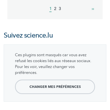
Pagination
Current
1
Page
2
Page
3
Next
››
page
page
Suivez
science.lu
Ces plugins sont masqués car vous avez
refusé les cookies liés aux réseaux sociaux.
Pour les voir, veuillez changer vos
préférences.
CHANGER MES PRÉFÉRENCES