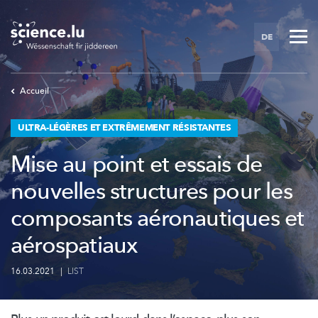
Skip
to
DE
main
content
Accueil
ULTRA-LÉGÈRES ET EXTRÊMEMENT RÉSISTANTES
Mise au point et essais de
nouvelles structures pour les
composants aéronautiques et
aérospatiaux
16.03.2021
|
LIST