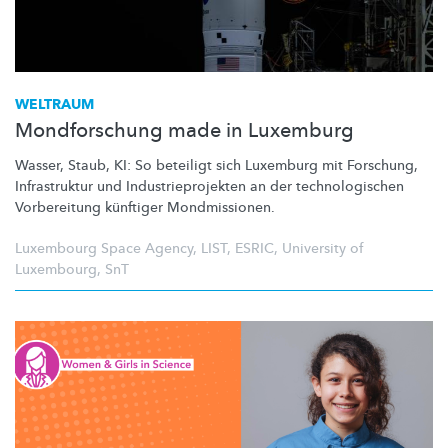
WELTRAUM
Mondforschung made in Luxemburg
Wasser, Staub, KI: So beteiligt sich Luxemburg mit Forschung,
Infrastruktur und
Industrieprojekten
an der
technologischen
Vorbereitung künftiger
Mondmissionen.
Luxembourg Space Agency
,
LIST
,
ESRIC
,
University of
Luxembourg
,
SnT