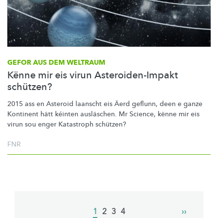
GEFOR AUS DEM WELTRAUM
Kënne mir eis virun Asteroiden-Impakt
schützen?
2015 ass en Asteroid laanscht eis Äerd geflunn, deen e ganze
Kontinent hätt kéinten ausläschen. Mr Science, kënne mir eis
virun sou enger Katastroph schützen?
FNR
Pagination
Current
1
Page
2
Page
3
Page
4
Next
››