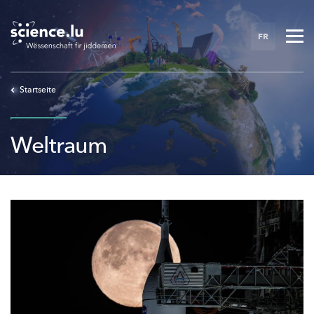
Skip
to
FR
main
content
Startseite
Weltraum