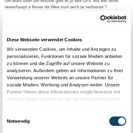
Um Mars oder um Mound gëtt et jo kee GPS. Ma wéi fënnt
iwwerhaapt e Rover de Wee ouni sech ze verfueren ?
FNR
Diese Webseite verwendet Cookies
Wir verwenden Cookies, um Inhalte und Anzeigen zu
personalisieren, Funktionen für soziale Medien anbieten
zu können und die Zugriffe auf unsere Website zu
analysieren. Außerdem geben wir Informationen zu Ihrer
Verwendung unserer Website an unsere Partner für
soziale Medien, Werbung und Analysen weiter. Unsere
Partner führen diese Informationen möglicherweise mit
weiteren Daten zusammen, die Sie ihnen bereitgestellt
haben oder die sie im Rahmen Ihrer Nutzung der Dienste
gesammelt haben.
ULTRALEICHT UND EXTREM BELASTBAR
Einwilligungsauswahl
Entwicklung und Erprobung neuer
Notwendig
Strukturen für Bauteile in der Luft- und