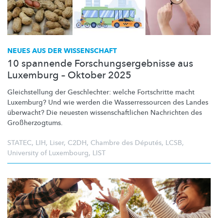
NEUES AUS DER WISSENSCHAFT
10 spannende Forschungsergebnisse aus
Luxemburg – Oktober 2025
Gleichstellung
der Geschlechter: welche Fortschritte macht
Luxemburg? Und wie werden die
Wasserressourcen
des Landes
überwacht? Die neuesten
wissenschaftlichen
Nachrichten des
Großherzogtums.
STATEC
,
LIH
,
Liser
,
C2DH
,
Chambre des Députés
,
LCSB
,
University of Luxembourg
,
LIST