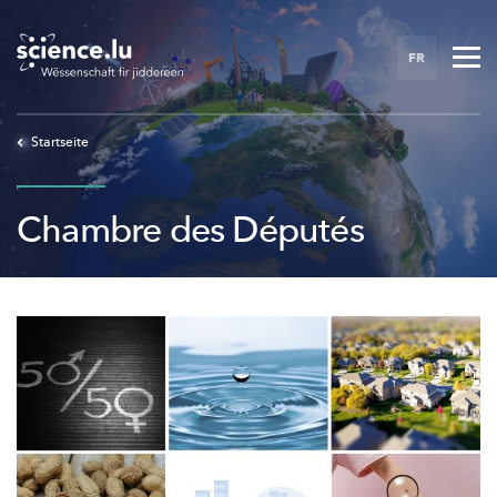
Skip
to
FR
main
content
Startseite
Chambre des Députés