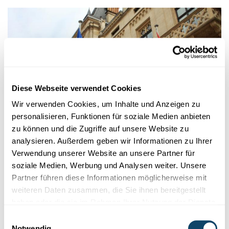
Diese Webseite verwendet Cookies
Wir verwenden Cookies, um Inhalte und Anzeigen zu
personalisieren, Funktionen für soziale Medien anbieten
zu können und die Zugriffe auf unsere Website zu
analysieren. Außerdem geben wir Informationen zu Ihrer
EVIDENCE BASED POLICY MAKING
Verwendung unserer Website an unsere Partner für
Luxemburgs Parlament schafft
soziale Medien, Werbung und Analysen weiter. Unsere
wissenschaftlichen Dienst für Abgeordnete
Partner führen diese Informationen möglicherweise mit
Abgeordnete müssen oftmals über hochkomplexe Themen
weiteren Daten zusammen, die Sie ihnen bereitgestellt
abstimmen, in denen
Wissenschafts-Expertise
eine wichtige
haben oder die sie im Rahmen Ihrer Nutzung der Dienste
Rolle spielt. Das Parlament rekrutiert nun Experten für seinen
gesammelt haben.
Einwilligungsauswahl
neuen Dienst.
Notwendig