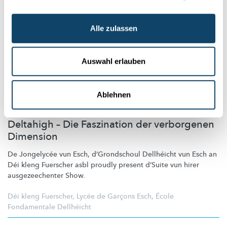
Alle zulassen
Auswahl erlauben
Ablehnen
THEATER MAT
INTEGRÉIERTER
SCIENCE-SHOW
Deltahigh – Die Faszination der verborgenen
Dimension
De Jongelycée vun Esch,
d’Grondschoul
Dellhéicht vun Esch an
Déi kleng Fuerscher asbl proudly present d’Suite vun hirer
ausgezeechenter
Show.
Déi kleng Fuerscher
,
Lycée de Garçons Esch
,
École
Fondamentale Dellhéicht