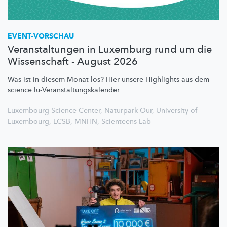
EVENT-VORSCHAU
Veranstaltungen in Luxemburg rund um die
Wissenschaft - August 2026
Was ist in diesem Monat los? Hier unsere Highlights aus dem
science.lu-Veranstaltungskalender.
Luxembourg Science Center
,
Naturpark Our
,
University of
Luxembourg
,
LCSB
,
MNHN
,
Scienteens Lab