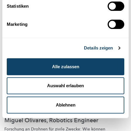
Dank menschlichem Forschergeist könnte es schon bald soweit
Statistiken
sein – so zumindest Hiroaki Kitano, CEO, Sony Computer
Labo...
FNR
Marketing
Details zeigen
Alle zulassen
Auswahl erlauben
Forschung in Luxemburg
Ablehnen
MEET THE SCIENTISTS
Miguel Olivares, Robotics Engineer
Forschung an Drohnen für zivile Zwecke: Wie können