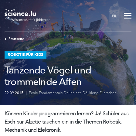
Skip
to
FR
main
content
Startseite
ROBOTIK FÜR KIDS
Tanzende Vögel und
trommelnde Affen
22.09.2015
|
École Fondamentale Dellhéicht
,
Déi kleng Fuerscher
Können Kinder programmieren lernen? Ja! Schüler aus
Esch-sur-Alzette
tauchen ein in die Themen Robotik,
Mechanik und Elektronik.