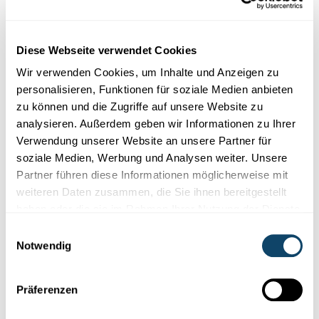
have joined forces to help future generations picture the
oppo...
University of Luxembourg
Diese Webseite verwendet Cookies
Wir verwenden Cookies, um Inhalte und Anzeigen zu
personalisieren, Funktionen für soziale Medien anbieten
zu können und die Zugriffe auf unsere Website zu
analysieren. Außerdem geben wir Informationen zu Ihrer
Verwendung unserer Website an unsere Partner für
soziale Medien, Werbung und Analysen weiter. Unsere
Partner führen diese Informationen möglicherweise mit
weiteren Daten zusammen, die Sie ihnen bereitgestellt
haben oder die sie im Rahmen Ihrer Nutzung der Dienste
gesammelt haben.
Forschung in Luxemburg
Einwilligungsauswahl
Notwendig
KÜNSTLICHE INTELLIGENZ
Könnte ein Roboter schon bald den
Präferenzen
Nobelpreis gewinnen?