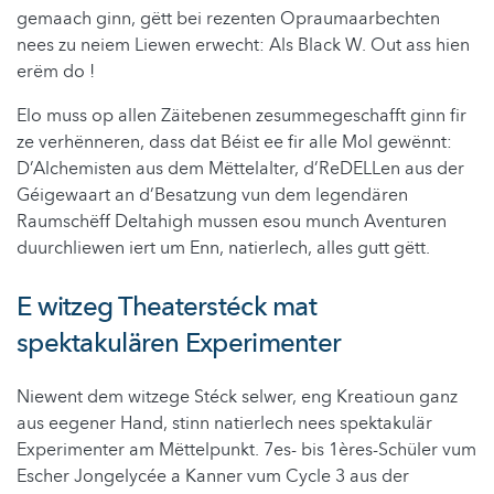
gemaach ginn, gëtt bei rezenten Opraumaarbechten
nees zu neiem Liewen erwecht: Als Black W. Out ass hien
erëm do !
Elo muss op allen Zäitebenen zesummegeschafft ginn fir
ze verhënneren, dass dat Béist ee fir alle Mol gewënnt:
D’Alchemisten aus dem Mëttelalter, d’ReDELLen aus der
Géigewaart an d’Besatzung vun dem legendären
Raumschëff Deltahigh mussen esou munch Aventuren
duurchliewen iert um Enn, natierlech, alles gutt gëtt.
E witzeg Theaterstéck mat
spektakulären Experimenter
Niewent dem witzege Stéck selwer, eng Kreatioun ganz
aus eegener Hand, stinn natierlech nees spektakulär
Experimenter am Mëttelpunkt. 7es- bis 1ères-Schüler vum
Escher Jongelycée a Kanner vum Cycle 3 aus der