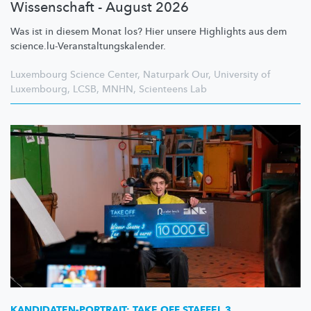
Wissenschaft - August 2026
Was ist in diesem Monat los? Hier unsere Highlights aus dem
science.lu-Veranstaltungskalender.
Luxembourg Science Center
,
Naturpark Our
,
University of
Luxembourg
,
LCSB
,
MNHN
,
Scienteens Lab
KANDIDATEN-PORTRAIT:
TAKE OFF STAFFEL 3