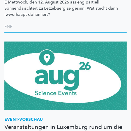
E Mëttwoch, den 12. August 2026 ass eng partiell
Sonnendäischtert
zu Lëtzebuerg ze gesinn. Wat stécht dann
iwwerhaapt dohannert?
FNR
EVENT-VORSCHAU
Veranstaltungen in Luxemburg rund um die