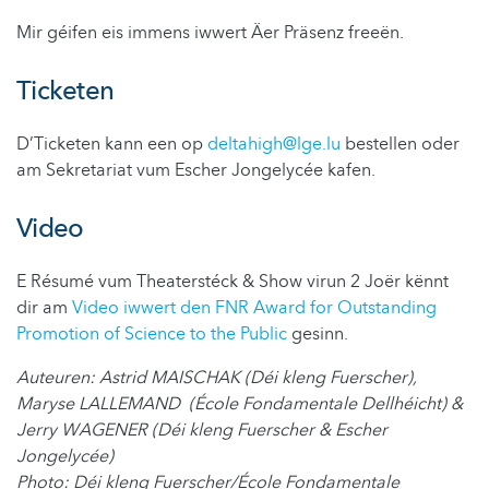
Mir géifen eis immens iwwert Äer Präsenz freeën.
Ticketen
D’Ticketen kann een op
deltahigh@lge.lu
bestellen oder
am Sekretariat vum Escher Jongelycée kafen.
Video
E Résumé vum Theaterstéck & Show virun 2 Joër kënnt
dir am
Video iwwert den FNR Award for Outstanding
Promotion of Science to the Public
gesinn.
Auteuren:
Astrid MAISCHAK (Déi kleng Fuerscher),
Maryse LALLEMAND (École Fondamentale Dellhéicht) &
Jerry WAGENER (Déi kleng Fuerscher & Escher
Jongelycée)
Photo: Déi kleng Fuerscher/
École Fondamentale