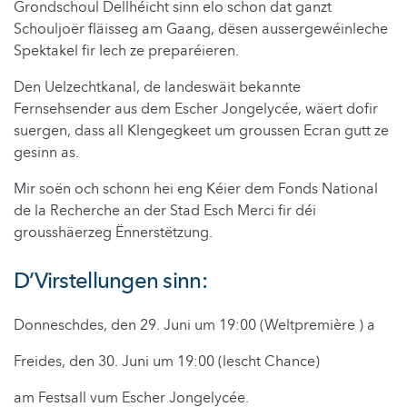
Grondschoul Dellhéicht sinn elo schon dat ganzt
Schouljoër fläisseg am Gaang, dësen aussergewéinleche
Spektakel fir Iech ze preparéieren.
Den Uelzechtkanal, de landeswäit bekannte
Fernsehsender aus dem Escher Jongelycée, wäert dofir
suergen, dass all Klengegkeet um groussen Ecran gutt ze
gesinn as.
Mir soën och schonn hei eng Kéier dem Fonds National
de la Recherche an der Stad Esch Merci fir déi
grousshäerzeg Ënnerstëtzung.
D’Virstellungen sinn:
Donneschdes, den 29. Juni um 19:00 (Weltpremière ) a
Freides, den 30. Juni um 19:00 (lescht Chance)
am Festsall vum Escher Jongelycée.