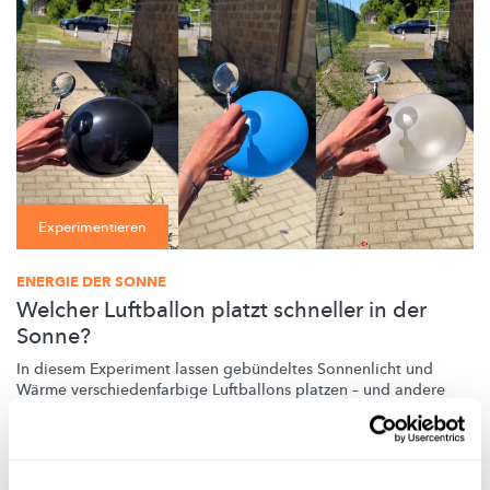
Experimentieren
ENERGIE DER SONNE
Welcher Luftballon platzt schneller in der
Sonne?
In diesem Experiment lassen gebündeltes Sonnenlicht und
Wärme
verschiedenfarbige
Luftballons platzen – und andere
nicht.
FNR