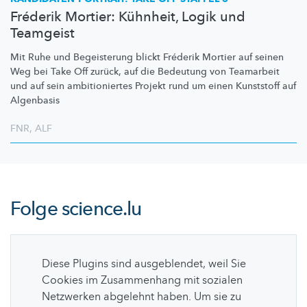
Fréderik Mortier: Kühnheit, Logik und
Teamgeist
Mit Ruhe und Begeisterung blickt Fréderik Mortier auf seinen
Weg bei Take Off zurück, auf die Bedeutung von Teamarbeit
und auf sein
ambitioniertes
Projekt rund um einen Kunststoff auf
Algenbasis
FNR
,
ALF
Folge
science.lu
Diese Plugins sind ausgeblendet, weil Sie
Cookies im Zusammenhang mit sozialen
Netzwerken abgelehnt haben. Um sie zu