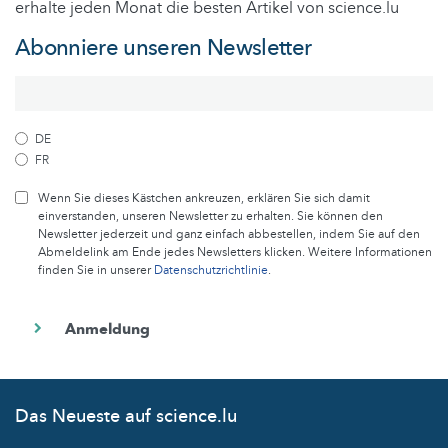
erhalte jeden Monat die besten Artikel von science.lu
Abonniere unseren Newsletter
DE
FR
Wenn Sie dieses Kästchen ankreuzen, erklären Sie sich damit
einverstanden, unseren Newsletter zu erhalten. Sie können den
Newsletter jederzeit und ganz einfach abbestellen, indem Sie auf den
Abmeldelink am Ende jedes Newsletters klicken. Weitere Informationen
finden Sie in unserer
Datenschutzrichtlinie
.
Das Neueste auf science.lu