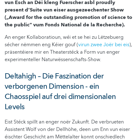
vun Esch an Déi kleng Fuerscher asbl proudly
present d’Suite vun eiser ausgezeechenter Show
(„Award for the outstanding promotion of science to
the public“ vum Fonds National de la Recherche).
An enger Kollaboratioun, wéi et se hei zu Lëtzebuerg
sécher nëmmen eng Kéier gouf (
virun zwee Joër bei eis
),
präsentéiere mir en Theaterstéck a Form vun enger
experimenteller Naturwëssenschafts-Show.
Deltahigh – Die Faszination der
verborgenen Dimension -
ein
Chaosspiel auf drei dimensionalen
Levels
Eist Stéck spillt an enger noër Zukunft. De verbrueten
Assistent Wolf von der Dellhöhe, deen um Enn vun eiser
éischter Geschicht am Mëttelalter konnt onschiedlech