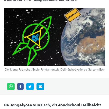
Déi kleng Fuerscher/École Fondamentale Dellhéicht/Lycée de Garçons Esch
De Jongelycée vun Esch, d’Grondschoul Dellhéicht