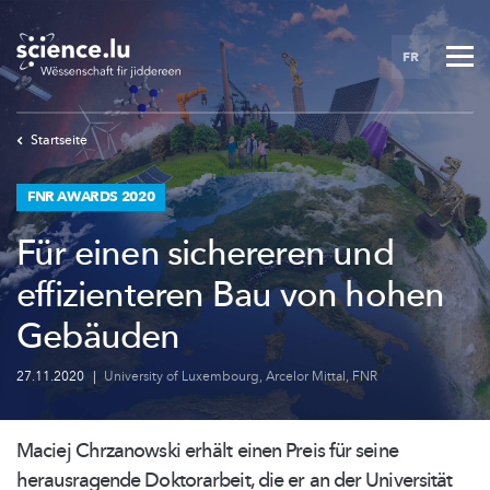
Skip
to
FR
main
content
Startseite
FNR AWARDS 2020
Für einen sichereren und
effizienteren Bau von hohen
Gebäuden
27.11.2020
|
University of Luxembourg
,
Arcelor Mittal
,
FNR
Maciej Chrzanowski erhält einen Preis für seine
herausragende Doktorarbeit, die er an der Universität