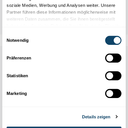
soziale Medien, Werbung und Analysen weiter. Unsere
Partner führen diese Informationen möglicherweise mit
weiteren Daten zusammen, die Sie ihnen bereitgestellt
haben oder die sie im Rahmen Ihrer Nutzung der Dienste
gesammelt haben.
Einwilligungsauswahl
Notwendig
Auch in dieser Rubrik
Präferenzen
Statistiken
Marketing
Details zeigen