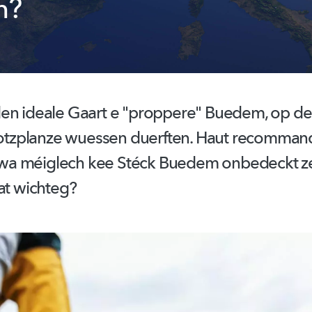
n?
en ideale Gaart e "proppere" Buedem, op d
zplanze wuessen duerften. Haut
recommand
a méiglech kee Stéck Buedem onbedeckt ze
at wichteg?