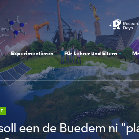
Experimentieren
Für Lehrer und Eltern
Mr
HT
 soll een de Buedem ni "p