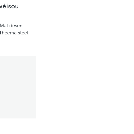
wéisou
. Mat dësen
 Theema steet