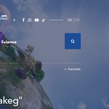
DE
FR
 Science
Startseite
lakeg"