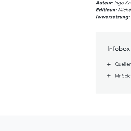
Auteur
: Ingo K
Editioun
: Mich
Iwwersetzung
:
Infobox
Quelle
Mr Sci