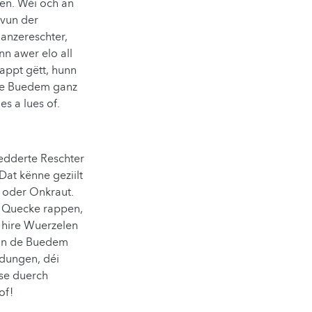
en. Wéi och an
 vun der
anzereschter,
n awer elo all
appt gëtt, hunn
 de Buedem ganz
es a lues of.
edderte Reschter
at kënne geziilt
, oder Onkraut.
r Quecke rappen,
 hire Wuerzelen
 un de Buedem
ndungen, déi
 se duerch
of!