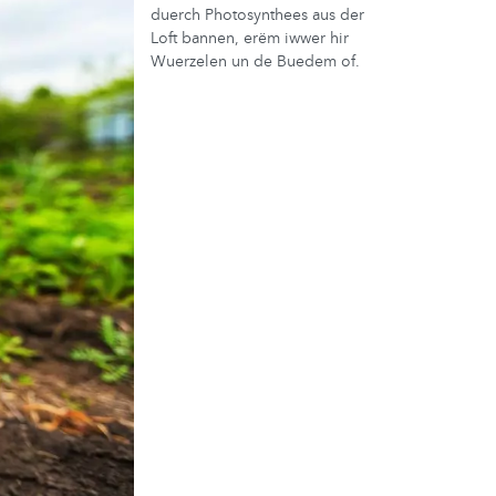
duerch Photosynthees aus der
Loft bannen, erëm iwwer hir
Wuerzelen un de Buedem of.