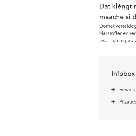
Dat kléngt
maache si d
Domat verteidege
Närstoffer ënner
awer nach ganz 
Infobox
Firwat 
Pilzaut