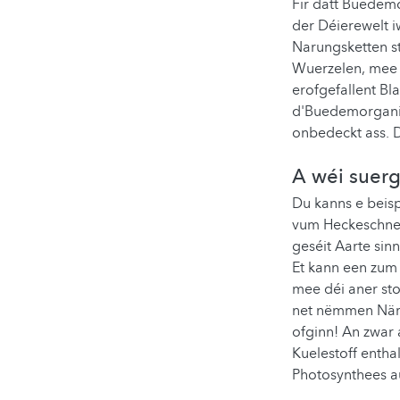
Fir datt Buedem
der Déierewelt 
Narungsketten st
Wuerzelen, mee 
erofgefallent Bl
d'Buedemorganis
onbedeckt ass. D
A wéi suer
Du kanns e beis
vum Heckeschneid
geséit Aarte sin
Et kann een zum
mee déi aner st
net nëmmen Närs
ofginn! An zwar 
Kuelestoff entha
Photosynthees a