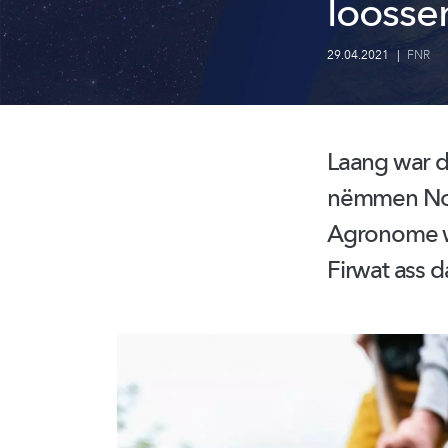
loosse
29.04.2021
|
FNR
Laang war d
nëmmen Not
Agronome w
Firwat ass d