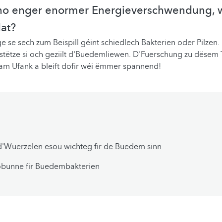
 no enger enormer Energieverschwendung, 
at?
 se sech zum Beispill géint schiedlech Bakterien oder Pilzen
stëtze si och geziilt d'Buedemliewen. D'Fuerschung zu dësem
am Ufank a bleift dofir wéi ëmmer spannend!
d'Wuerzelen esou wichteg fir de Buedem sinn
obunne fir Buedembakterien