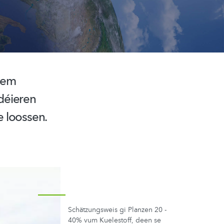
eem
éieren
 loossen.
Schätzungsweis gi Planzen 20 -
40% vum Kuelestoff, deen se