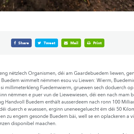
Share
Tweet
Mail
Print
l kleng nëtzlech Organismen, déi am Gaardebuedem liewen, gen
e Buedem wimmelt nëmmen esou vu Liewen: Wierm, Buedemi
si millimeterkleng Fuedemwierm, gruewen sech doduerch op 
sinn nëmmen e puer vun de Liewewiesen, déi een nach mam b
ng Handvoll Buedem enthält ausserdeem nach ronn 100 Millia
 déi duerch e wuessen, erginn uneneegeluecht ëm déi 50 Kilom
en zu engem gesonde Buedem bäi, well se en oplackeren a vil
anzen disponibel maachen.