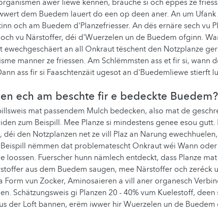
organismen awer liewe kënnen, brauche si och eppes ze friess
iwwert dem Buedem lauert do een op deen aner. An um Ufank
inn och am Buedem d'Planzefriesser. An dës ernäre sech vu Pl
och vu Närstoffer, déi d'Wuerzelen un de Buedem ofginn. Wan
at ewechgeschäert an all Onkraut tëschent den Notzplanze ger
me manner ze friessen. Am Schlëmmsten ass et fir si, wann
ann ass fir si Faaschtenzäit ugesot an d'Buedemliewe stierft lu
gen ech am beschte fir e bedeckte Buedem?
pillsweis mat passendem Mulch bedecken, also mat de geschr
en zum Beispill. Mee Planze si mindestens genee esou gutt. D
n, déi den Notzplanzen net ze vill Plaz an Narung ewechhuelen
 Beispill nëmmen dat problematescht Onkraut wéi Wann ode
oe loossen. Fuerscher hunn nämlech entdeckt, dass Planze mat
toffer aus dem Buedem saugen, mee Närstoffer och zeréck
a Form vun Zocker, Aminosaieren a vill aner organesch Verbi
len. Schätzungsweis gi Planzen 20 - 40% vum Kuelestoff, deen
us der Loft bannen, erëm iwwer hir Wuerzelen un de Buedem 