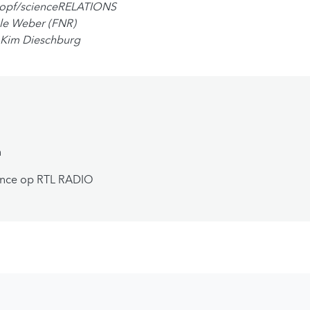
nopf/scienceRELATIONS
èle Weber (FNR)
 Kim Dieschburg
n
ence op RTL RADIO