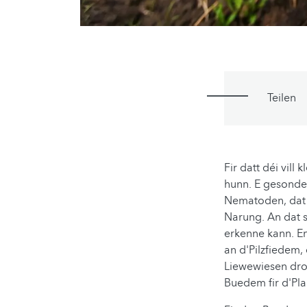
Teilen
Fir datt déi vil
hunn. E gesond
Nematoden, dat 
Narung. An dat 
erkenne kann. E
an d'Pilzfiedem,
Liewewiesen dro
Buedem fir d'Pl