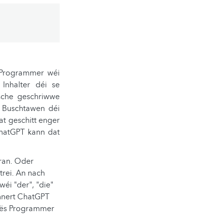
. Programmer wéi
Inhalter déi se
nsche geschriwwe
, Buschtawen déi
at geschitt enger
ChatGPT kann dat
dran. Oder
 trei. An nach
éi "der", "die"
nnert ChatGPT
. Dës Programmer