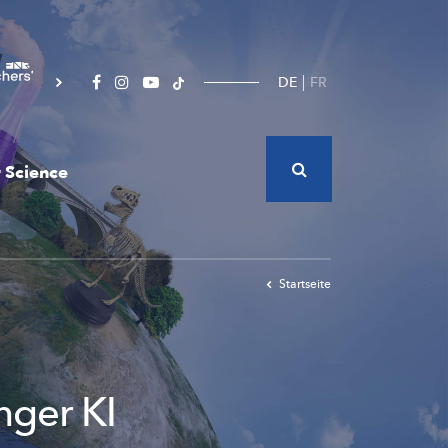
DE
FR
 Science
Startseite
nger KI