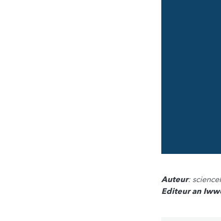
Auteur
: scienc
Editeur an Iww