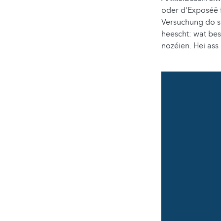
oder d'Exposéë f
Versuchung do si
heescht: wat be
nozéien. Hei ass