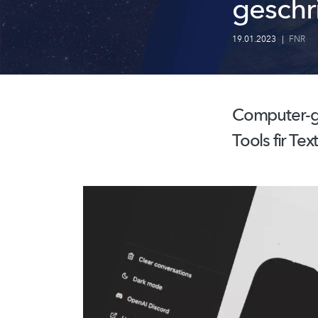
gesch
19.01.2023
|
FNR
Computer-g
Tools fir T