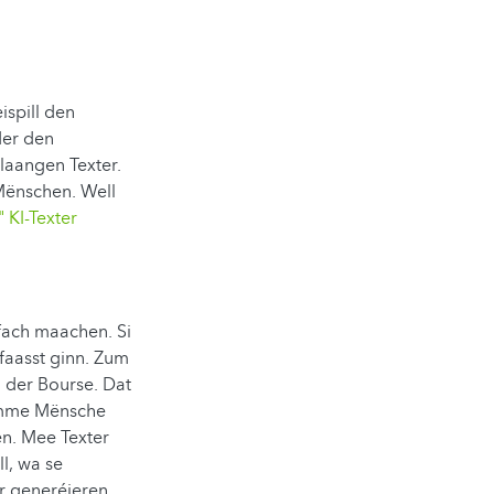
ispill den
er den
 laangen Texter.
Mënschen. Well
 KI-Texter
nfach maachen. Si
faasst ginn. Zum
 der Bourse. Dat
nëmme Mënsche
n. Mee Texter
l, wa se
er generéieren