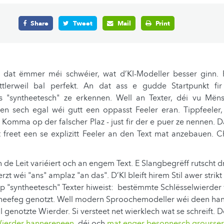
Share
Tweet
Mail
Print
t dat ëmmer méi schwéier, wat d’KI-Modeller besser ginn
tlerweil bal perfekt. An dat ass e gudde Startpunkt fir 
s "syntheetesch" ze erkennen. Well an Texter, déi vu Më
hen sech egal wéi gutt een oppasst Feeler eran. Tippfeeler
 Komma op der falscher Plaz - just fir der e puer ze nennen. D
et freet een se explizitt Feeler an den Text mat anzebauen. 
un de Leit variéiert och an engem Text. E Slangbegrëff rutscht 
rzt wéi "ans" amplaz "an das". D’KI bleift hirem Stil awer strikt
p "syntheetesch" Texter hiweist: bestëmmte Schlësselwierder w
 heefeg genotzt. Well modern Sproochemodeller wéi deen ha
ll genotzte Wierder. Si versteet net wierklech wat se schreift
ierder hannereneen
, déi och
mat enger besonnesch grousser