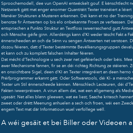
Sproochemodell, dee vun OpenAI entwéckelt gouf. E kënschtlecht ne
Netzwierk gëtt mat enger enormer Quantitéit Texter trainéiert a léiert
Manéier Strukturen a Musteren erkennen. Déi kann et no der Trainin
benotze fir Äntwerten op bis elo onbekannte Froen ze verfaassen. Dé
entspriechen a Punkto Struktur an Textfloss iwwerraschend gutt Äntwe
och Mënsche géife ginn. Allerdéngs kann d’KI weder tëscht Fakt a Fa
ënnerscheeden an och de Sënn vu sengen Äntwerten net verstoen. D
dozou féieren, datt d'Texter bestëmmte Bevëlkerungsgruppen deval
et kann och zu komplett falschen Inhalter féieren.
Dat mécht d’Technologie u sech zwar net geféierlech oder béis. Me
awer Mechanisme fannen, fir se an déi richteg Richtung ze stéieren. Z
en onsiichtbare Sigel, deen d’KI an Texter integréiert an deen herno 
Préifprogrammer erkannt gëtt. Oder Softwaretools, déi KI- a mënsc
Texter um Stil ënnerscheede kënnen. Mënschlech Lecteuren, déi d’Te
Fakten iwwerpréiwen. A virun allem dat, wat een allgemeng als Med
ugesäit: Net alles blann gleewen, wat ee liest; Saache kritesch hanne
zweet oder drëtt Meenung anhuelen a sech och froen, wéi een Zweck
engem Text mat där Informatioun wuel verfollege wëll.
A wéi gesäit et bei Biller oder Videoen 