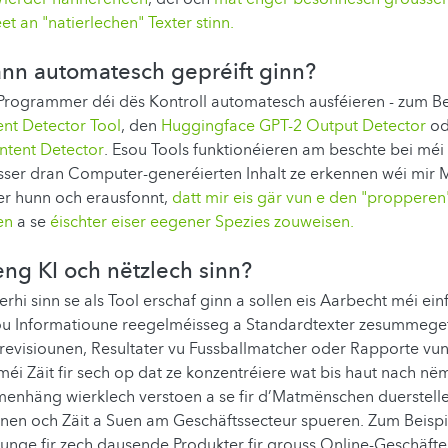
t an "natierlechen" Texter stinn.
nn automatesch gepréift ginn?
 Programmer déi dës Kontroll automatesch ausféieren - zum Be
ent Detector Tool
, den
Huggingface GPT-2 Output Detector
od
ntent Detector
. Esou Tools funktionéieren am beschte bei méi
esser dran Computer-generéierten Inhalt ze erkennen wéi mir 
er hunn och erausfonnt,
datt mir eis gär vun e den "propperen"
en
a se
éischter eiser eegener Spezies zouweisen.
ng KI och nëtzlech sinn?
rhi sinn se als Tool erschaf ginn a sollen eis Aarbecht méi ei
wou Informatioune reegelméisseg a Standardtexter zesummege
revisiounen, Resultater vu Fussballmatcher oder Rapporte vun
 méi Zäit fir sech op dat ze konzentréiere wat bis haut nach 
enhäng wierklech verstoen a se fir d’Matmënschen duerstelle
nen och Zäit a Suen am Geschäftssecteur spueren. Zum Beispil
unge fir zech dausende Produkter fir grouss Online-Geschäft