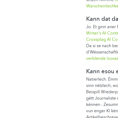
Warscheinlechkee
Kann dat da
Jo. Et ginn aner
Writer's AI Cont
Crossplag AI Co
Da si se nach b
d'Wëssenschaftl
verblende looss
Kann esou e
Natierlech. Ëmme
sinn nëtzlech, 
Beispill Wiederp
gëtt Journaliste
kënnen - Zesumm
vun enger KI kën
Artikelbeschreiw