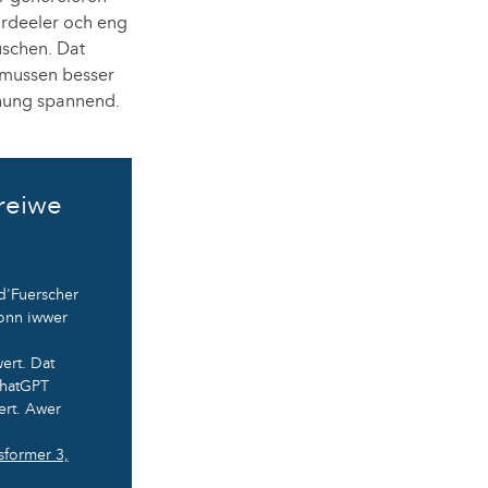
irdeeler och eng
uschen. Dat
 mussen besser
schung spannend.
reiwe
d'Fuerscher
onn iwwer
ert. Dat
 ChatGPT
ert. Awer
sformer 3,