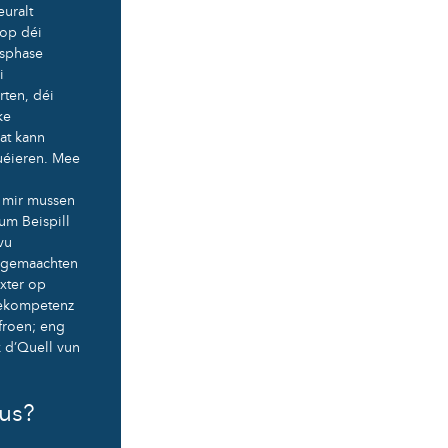
uralt
 op déi
gsphase
i
rten, déi
ke
at kann
uéieren. Mee
e mir mussen
um Beispill
vu
hegemaachten
xter op
iekompetenz
rfroen; eng
 d’Quell vun
aus?