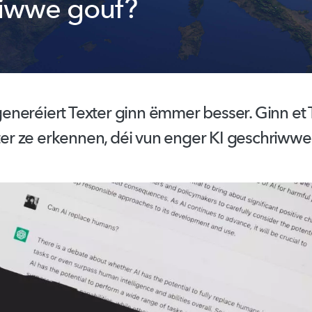
riwwe gouf?
eneréiert
Texter ginn ëmmer besser. Ginn et 
exter ze erkennen, déi vun enger KI geschriw