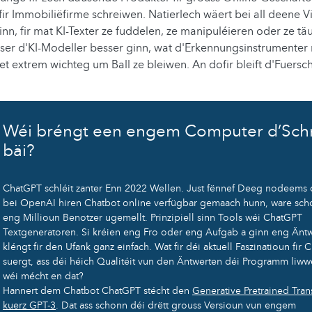
ir Immobiliëfirme schreiwen. Natierlech wäert bei all deene V
nn, fir mat KI-Texter ze fuddelen, ze manipuléieren oder ze tä
sser d'KI-Modeller besser ginn, wat d'Erkennungsinstrumenter
 et extrem wichteg um Ball ze bleiwen. An dofir bleift d'Fuer
Wéi bréngt een engem Computer d’Sch
bäi?
ChatGPT schléit zanter Enn 2022 Wellen. Just fënnef Deeg nodeems 
bei OpenAI hiren Chatbot online verfügbar gemaach hunn, ware sch
eng Millioun Benotzer ugemellt. Prinzipiell sinn Tools wéi ChatGPT
Textgeneratoren. Si kréien eng Fro oder eng Aufgab a ginn eng Äntw
kléngt fir den Ufank ganz einfach. Wat fir déi aktuell Faszinatioun fir
suergt, ass déi héich Qualitéit vun den Äntwerten déi Programm liww
wéi mécht en dat?
Hannert dem Chatbot ChatGPT stécht den
Generative Pretrained Tran
kuerz GPT-3
. Dat ass schonn déi drëtt grouss Versioun vun engem