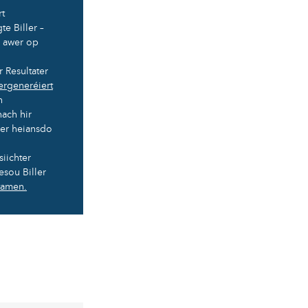
rt
e Biller –
s awer op
 Resultater
ergeneréiert
h
ach hir
ler heiansdo
iichter
esou Biller
tamen.