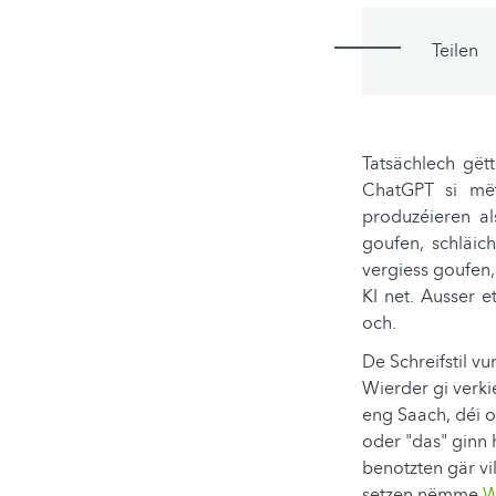
Teilen
Tatsächlech gët
ChatGPT si mët
produzéieren al
goufen, schläic
vergiess goufen,
KI net. Ausser 
och.
De Schreifstil v
Wierder gi verkie
eng Saach, déi o
oder "das" ginn
benotzten gär vi
setzen nëmme
W