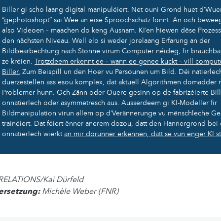
Biller gi scho laang digital manipuléiert. Net ouni Grond huet d’Wue
“gephotoshopt” säi Wee an eise Sproochschatz fonnt. An och beweegt
also Videoen – maachen do keng Ausnam. KI’en hiewen dëse Prozes
den nächsten Niveau. Well elo si weder jorelaang Erfarung an der
Bildbearbechtung nach Stonne virum Computer néideg, fir brauchbar
ze kréien.
Trotzdeem erkennt ee – wann ee genee kuckt – vill comput
Biller.
Zum Beispill un den Hoer vu Persounen um Bild. Déi natierlec
duerzestellen ass esou komplex, dat aktuell Algorithmen domadder n
Problemer hunn. Och Zänn oder Ouere gesinn op de fabrizéierte Bil
onnatierlech oder asymmetresch aus. Ausserdeem gi KI-Modeller fir
Bildmanipulation virun allem op d’Verännerunge vu mënschleche Ges
trainéiert. Dat féiert ënner anerem dozou, datt den Hannergrond bei 
onnatierlech wierkt
an mir dorunner erkennen, datt se vun enger KI s
eRELATIONS/Kai Dürfeld
ersetzung:
Michèle Weber (FNR)