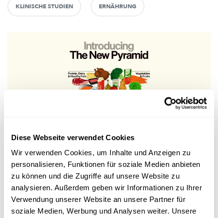
KLINISCHE STUDIEN
ERNÄHRUNG
Wissen
Diese Webseite verwendet Cookies
Wir verwenden Cookies, um Inhalte und Anzeigen zu
ERNÄHRUNGSWISSENSCHAFT
personalisieren, Funktionen für soziale Medien anbieten
Die neue US-Ernährungspyramide – verkehrte
zu können und die Zugriffe auf unsere Website zu
Welt?
analysieren. Außerdem geben wir Informationen zu Ihrer
Die USA stellen ihre
Ernährungspyramide
auf den Kopf.
Verwendung unserer Website an unsere Partner für
Ernährungswissenschaftler
Prof. Torsten Bohn vom LIH ordnet
soziale Medien, Werbung und Analysen weiter. Unsere
ein, w...