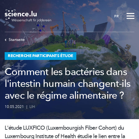
Skip
to
FR
main
content
Startseite
RECHERCHE PARTICIPANTS ÉTUDE
Comment les bactéries dans
l'intestin humain changent-ils
avec le régime alimentaire ?
10.05.2021
|
LIH
L'étude LUXFICO
(Luxembourgish
Fiber Cohort) du
Luxembourg Institute of Health étudie le lien entre la