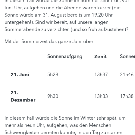
In diesem Fall würde die Sonne im Sommer sehr früh, vor
fünf Uhr, aufgehen und die Abende wären kürzer (die
Sonne würde am 31. August bereits um 19.20 Uhr
untergehen!). Sind wir bereit, auf unsere langen
Sommerabende zu verzichten (und so früh aufzustehen)?
Mit der Sommerzeit das ganze Jahr über :
Sonnenaufgang
Zenit
Sonne
21. Juni
5h28
13h37
21h46
21.
9h30
13h33
17h38
Dezember
In diesem Fall würde die Sonne im Winter sehr spät, um
mehr als neun Uhr, aufgehen, was den Menschen
Schwierigkeiten bereiten könnte, in den Tag zu starten.