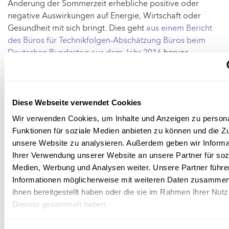
Änderung der Sommerzeit erhebliche positive oder
negative Auswirkungen auf Energie, Wirtschaft oder
Gesundheit mit sich bringt. Dies geht
aus einem Bericht
des Büros für Technikfolgen-Abschätzung Büros beim
Deutschen Bundestag aus dem Jahr 2016
hervor.
Es sind also politische und soziale Erwägungen, die den
Ausschlag geben könnten.
Diese Webseite verwendet Cookies
Welche Alternativen gibt es?
Wir verwenden Cookies, um Inhalte und Anzeigen zu persona
Funktionen für soziale Medien anbieten zu können und die Zug
Die Abschaffung der Zeitumstellung erfordert, dass man
unsere Website zu analysieren. Außerdem geben wir Informa
das ganze Jahr über eine einzige Zeit beibehält, was nicht
Ihrer Verwendung unserer Website an unsere Partner für soz
ohne Nachteile ist.
Medien, Werbung und Analysen weiter. Unsere Partner führe
Informationen möglicherweise mit weiteren Daten zusammen,
Die
Barcelona Declaration
schlägt vor, in Europa wieder
ihnen bereitgestellt haben oder die sie im Rahmen Ihrer Nut
ganzjährig konstante Zeitzonen festzulegen, die sich
Dienste gesammelt haben.
jedoch stärker an der Sonnenzeit orientieren, indem eine
Zeitzone zwischen Spanien und Polen hinzugefügt wird.