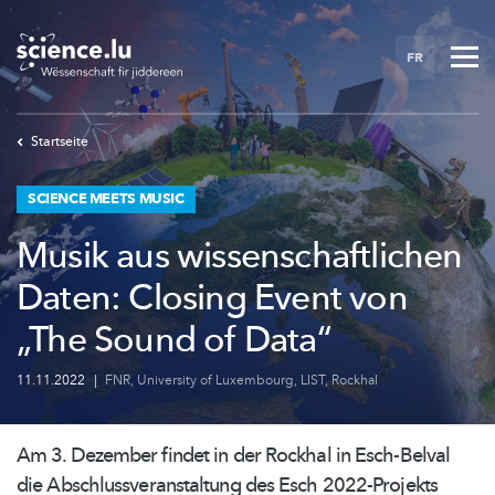
Skip
to
FR
main
content
Startseite
SCIENCE MEETS MUSIC
Musik aus wissenschaftlichen
Daten: Closing Event von
„The Sound of Data“
11.11.2022
|
FNR
,
University of Luxembourg
,
LIST
,
Rockhal
Am 3. Dezember findet in der Rockhal in Esch-Belval
die
Abschlussveranstaltung
des Esch 2022-Projekts