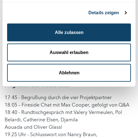
Abschlussverantstaltung
Details zeigen
Teil 1: The Sound of Data – Offizielle
Alle zulassen
Abschlusskonferenz
Samstag, den 3 Dezember 2022 – 17:45-19:30
Rockhal – Esch/Alzette (LUX)
Auswahl erlauben
Buchen Sie ihren Platz hier
(N.B. Anmeldung erforderlich, da die Kapazität begrenzt
ist!)
Ablehnen
Programm des ersten Teils:
17:45 - Begrüßung durch die vier Projektpartner
18:05 – Fireside Chat mit Max Cooper, gefolgt von Q&A
18:40 - Rundtischgespräch mit Valery Vermeulen, Pol
Belardi, Catherine Elsen, Djamila
Aouada und Oliver Glassl
19.25 Uhr - Schlusswort von Nancy Braun,