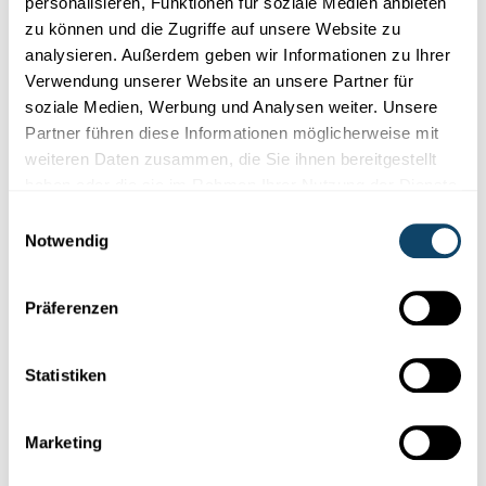
personalisieren, Funktionen für soziale Medien anbieten
zu können und die Zugriffe auf unsere Website zu
analysieren. Außerdem geben wir Informationen zu Ihrer
Verwendung unserer Website an unsere Partner für
soziale Medien, Werbung und Analysen weiter. Unsere
Partner führen diese Informationen möglicherweise mit
weiteren Daten zusammen, die Sie ihnen bereitgestellt
haben oder die sie im Rahmen Ihrer Nutzung der Dienste
gesammelt haben.
Einwilligungsauswahl
Notwendig
Präferenzen
Weitere Musiker-Videos findest Du
in dieser Playlist auf
Statistiken
YouTube
.
Marketing
Detailliertes Programm der