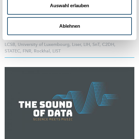
Luxemburg – Dezember 2021
Auswahl erlauben
Forscher haben
therapeutische
Möglichkeiten
aufgezeigt, um
die durch COVID-19 verursachte
Hyperentzündungen
zu
verhindern. Erfahre mehr in unserem
Nachrichtenüberblick
der
Ablehnen
Forschung in Luxemburg.
LCSB
,
University of Luxembourg
,
Liser
,
LIH
,
SnT
,
C2DH
,
STATEC
,
FNR
,
Rockhal
,
LIST