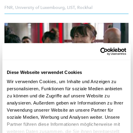
FNR
,
University of Luxembourg
,
LIST
,
Rockhal
Diese Webseite verwendet Cookies
Wir verwenden Cookies, um Inhalte und Anzeigen zu
personalisieren, Funktionen für soziale Medien anbieten
zu können und die Zugriffe auf unsere Website zu
OPTAKT VUM "THE SOUND OF DATA" PROJET
analysieren. Außerdem geben wir Informationen zu Ihrer
Science meets Music: Impressiounen an
Verwendung unserer Website an unsere Partner für
Aftermovie
soziale Medien, Werbung und Analysen weiter. Unsere
Partner führen diese Informationen möglicherweise mit
Interaktiv Workshops fir Grouss a Kleng, e Cyborg dee Faarwen
weiteren Daten zusammen, die Sie ihnen bereitgestellt