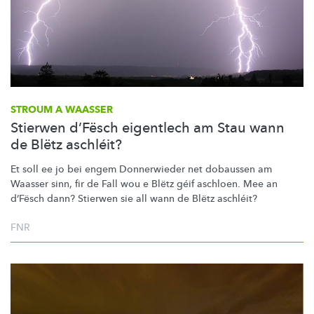
STROUM A WAASSER
Stierwen d’Fësch eigentlech am Stau wann
de Blëtz aschléit?
Et soll ee jo bei engem Donnerwieder net dobaussen am
Waasser sinn, fir de Fall wou e Blëtz géif aschloen. Mee an
d’Fësch dann? Stierwen sie all wann de Blëtz aschléit?
FNR