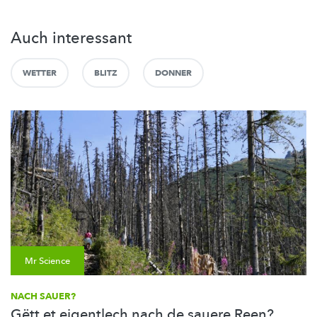
Auch interessant
WETTER
BLITZ
DONNER
Mr Science
NACH SAUER?
Gëtt et eigentlech nach de sauere Reen?