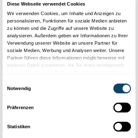
Diese Webseite verwendet Cookies
Firwat hu mir eigentlech meeschtens am Wanter de Schnapp?
Ass et wéinst der Keelt datt een sech méi liicht erkaalt? Mr S...
Wir verwenden Cookies, um Inhalte und Anzeigen zu
personalisieren, Funktionen für soziale Medien anbieten
FNR
zu können und die Zugriffe auf unsere Website zu
analysieren. Außerdem geben wir Informationen zu Ihrer
Verwendung unserer Website an unsere Partner für
soziale Medien, Werbung und Analysen weiter. Unsere
Partner führen diese Informationen möglicherweise mit
weiteren Daten zusammen, die Sie ihnen bereitgestellt
haben oder die sie im Rahmen Ihrer Nutzung der Dienste
gesammelt haben.
Einwilligungsauswahl
Notwendig
Forschung in Luxemburg
Präferenzen
JOURNÉE MONDIALE DE LA MÉTÉOROLOGIE 2019
Le Soleil, la Terre et le temps
Statistiken
Le 23 mars, les services
météorologiques
nationaux de tous les