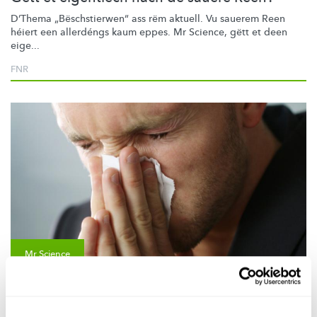
D’Thema
„Bëschstierwen“
ass rëm aktuell. Vu sauerem Reen
héiert een allerdéngs kaum eppes. Mr Science, gëtt et deen
eige...
FNR
Mr Science
SCHNAPP & CO.
Kann ee sech duerch Keelt erkalen?