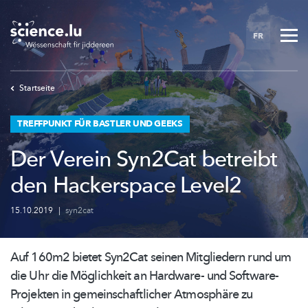
Skip
to
FR
main
content
Startseite
TREFFPUNKT FÜR BASTLER UND GEEKS
Der Verein Syn2Cat betreibt
den Hackerspace Level2
15.10.2019
|
syn2cat
Auf 160m2 bietet Syn2Cat seinen Mitgliedern rund um
die Uhr die Möglichkeit an Hardware- und
Software-
Projekten
in
gemeinschaftlicher
Atmosphäre zu