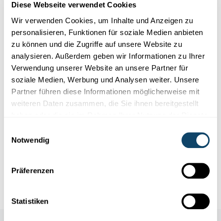
Diese Webseite verwendet Cookies
Wir verwenden Cookies, um Inhalte und Anzeigen zu
personalisieren, Funktionen für soziale Medien anbieten
zu können und die Zugriffe auf unsere Website zu
analysieren. Außerdem geben wir Informationen zu Ihrer
Verwendung unserer Website an unsere Partner für
soziale Medien, Werbung und Analysen weiter. Unsere
Partner führen diese Informationen möglicherweise mit
Autor
: scienceRELATIONS
weiteren Daten zusammen, die Sie ihnen bereitgestellt
Editor
: Michelle Schaltz (FNR)
haben oder die sie im Rahmen Ihrer Nutzung der Dienste
gesammelt haben.
Einwilligungsauswahl
Notwendig
Infobox
Präferenzen
Links
Statistiken