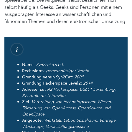
Spieleabende. Die Mitglieder selbst bezeichnen sich
selbst häufig als Geeks. Geeks sind Personen mit einem
ausgeprägten Interesse an wissenschaftlichen und
fiktionalen Themen und deren elektronischer Umsetzung.
Name
:
Syn2cat a.s.b.l.
Rechtsform
:
gemeinnütziger Verein
Gründung Verein Syn2Cat
:
2009
Gründung Hackerspace Level2
:
2014
Adresse
:
Level2 Hackerspace, L-2611 Luxemburg,
87, route de Thionville
Ziel
:
Verbreitung von technologischem Wissen,
Förderung von OpenAccess, OpenSource und
OpenSpace
Angebote
:
Werkstatt, Labor, Sozialraum, Vorträge,
Workshops, Veranstaltungsbesuche