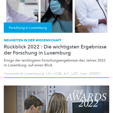
Forschung in Luxemburg
NEUHEITEN IN DER WISSENSCHAFT
Rückblick 2022 : Die wichtigsten Ergebnisse
der Forschung in Luxemburg
Einige der wichtigsten
Forschungsergebnisse
des Jahres 2022
in Luxemburg- auf einen Blick.
Université du Luxembourg
,
LIH
,
LCSB
,
SnT
,
LIST
,
Liser
,
STATEC