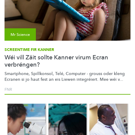
Mr Science
SCREENTIME FIR KANNER
Wéi vill Zäit sollte Kanner virum Ecran
verbréngen?
Smartphone, Spillkonsol, Telé, Computer - grouss oder kleng
Ecranen si jo haut fest an eis Liewen integréiert. Mee wéi v...
FNR