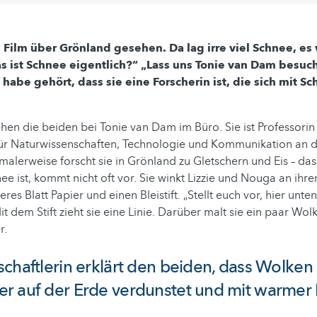
n Film über Grönland gesehen. Da lag irre viel Schnee, es 
s ist Schnee eigentlich?“ „Lass uns Tonie van Dam besuch
 habe gehört, dass sie eine Forscherin ist, die sich mit S
hen die beiden bei Tonie van Dam im Büro. Sie ist Professorin
 für Naturwissenschaften, Technologie und Kommunikation an d
lerweise forscht sie in Grönland zu Gletschern und Eis – das
ee ist, kommt nicht oft vor. Sie winkt Lizzie und Nouga an ihre
res Blatt Papier und einen Bleistift. „Stellt euch vor, hier unten
it dem Stift zieht sie eine Linie. Darüber malt sie ein paar Wolk
r.
chaftlerin erklärt den beiden, dass Wolken
 auf der Erde verdunstet und mit warmer 