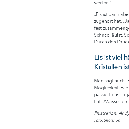
werfen.“
„Eis ist dann abe
zugehört hat. „J
fest zusammengep
Schnee läufst. S
Durch den Druck
Eis ist viel
Kristallen ist
Man sagt auch: E
Möglichkeit, wie
passiert das sog
Luft-/Wassertempe
Illustration: An
Foto: Shotshop