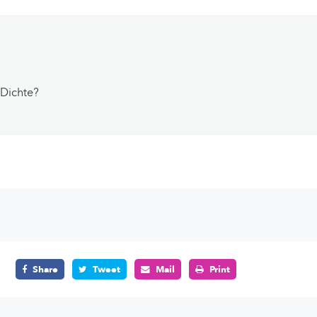
 Dichte?
Share
Tweet
Mail
Print