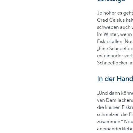
Je höher es geht
Grad Celsius kal
schweben auch w
Im Winter, wenn 
Eiskristallen. No
„Eine Schneefloc
miteinander verb
Schneeflocken a
In der Hand
„Und dann könne
van Dam lachend
die kleinen Eisk
schmelzen die Ei
zusammen.“ Nouga
aneinanderklebe