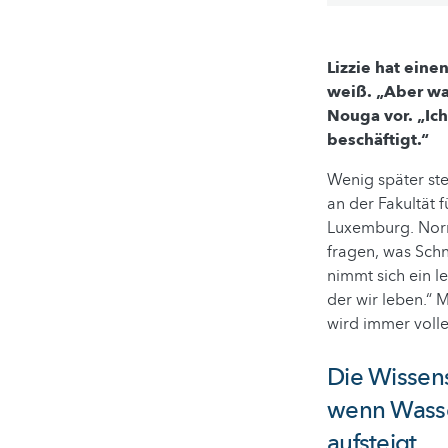
Lizzie hat eine
weiß. „Aber wa
Nouga vor. „Ich
beschäftigt.“
Wenig später ste
an der Fakultät
Luxemburg. Norma
fragen, was Schn
nimmt sich ein lee
der wir leben.“ M
wird immer volle
Die Wissens
wenn Wasser
aufsteigt.