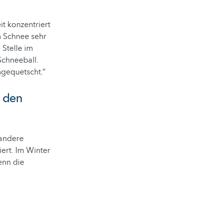
it konzentriert
n Schnee sehr
 Stelle im
Schneeball.
ngequetscht.“
n den
 andere
ert. Im Winter
enn die