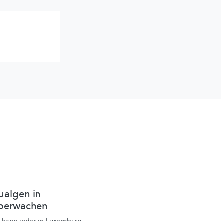
ualgen in
überwachen
 kann jeder in Luxemburg