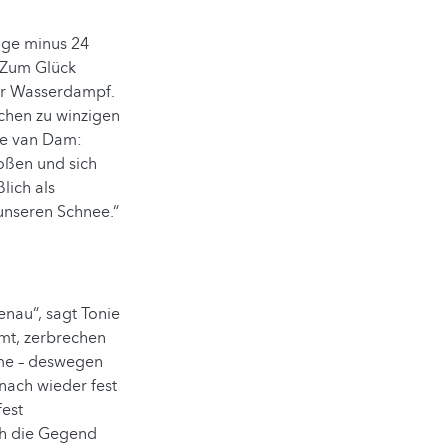
sige minus 24
. Zum Glück
der Wasserdampf.
lchen zu winzigen
nie van Dam:
toßen und sich
lich als
unseren Schnee.“
nau“, sagt Tonie
mt, zerbrechen
rme – deswegen
anach wieder fest
fest
ch die Gegend