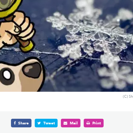
(C) S
Share
Tweet
Mail
Print