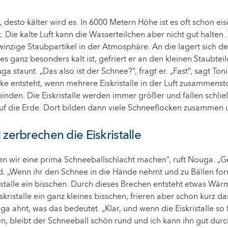
, desto kälter wird es. In 6000 Metern Höhe ist es oft schon ei
t. Die kalte Luft kann die Wasserteilchen aber nicht gut halten
inzige Staubpartikel in der Atmosphäre. An die lagert sich 
es ganz besonders kalt ist, gefriert er an den kleinen Staubtei
uga staunt. „Das also ist der Schnee?“, fragt er. „Fast“, sagt To
ke entsteht, wenn mehrere Eiskristalle in der Luft zusammens
inden. Die Eiskristalle werden immer größer und fallen schließ
uf die Erde. Dort bilden dann viele Schneeflocken zusammen 
 zerbrechen die Eiskristalle
n wir eine prima Schneeballschlacht machen“, ruft Nouga. „Ge
. „Wenn ihr den Schnee in die Hände nehmt und zu Bällen for
ristalle ein bisschen. Durch dieses Brechen entsteht etwas Wä
skristalle ein ganz kleines bisschen, frieren aber schon kurz d
 ahnt, was das bedeutet. „Klar, und wenn die Eiskristalle so 
n, bleibt der Schneeball schön rund und ich kann ihn gut dur