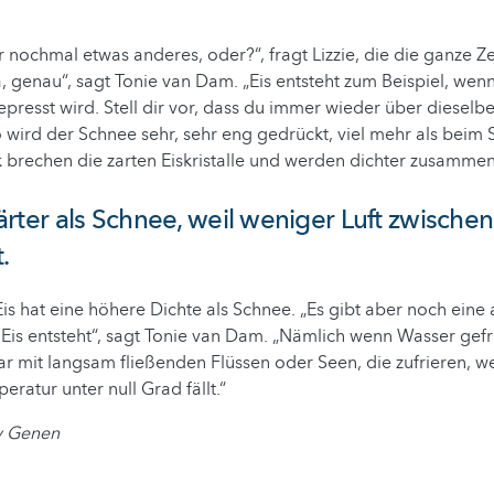
r nochmal etwas anderes, oder?“, fragt Lizzie, die die ganze Ze
a, genau“, sagt Tonie van Dam. „Eis entsteht zum Beispiel, wen
resst wird. Stell dir vor, dass du immer wieder über dieselbe
o wird der Schnee sehr, sehr eng gedrückt, viel mehr als beim 
 brechen die zarten Eiskristalle und werden dichter zusamme
 härter als Schnee, weil weniger Luft zwische
.
is hat eine höhere Dichte als Schnee. „Es gibt aber noch eine
 Eis entsteht“, sagt Tonie van Dam. „Nämlich wenn Wasser gefri
ar mit langsam fließenden Flüssen oder Seen, die zufrieren, w
ratur unter null Grad fällt.“
dy Genen