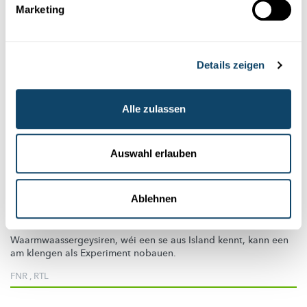
Marketing
Details zeigen
Alle zulassen
Mr Science
Auswahl erlauben
MR SCIENCE EXPERIMENT
Ablehnen
De gréisste kënschtleche Geysir vun der
Welt?
Waarmwaassergeysiren,
wéi een se aus Island kennt, kann een
am klengen als Experiment nobauen.
FNR
,
RTL