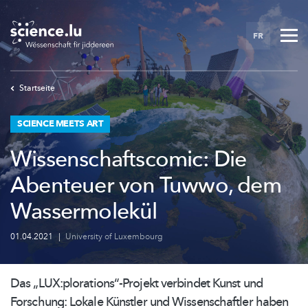
Skip
to
FR
main
content
Startseite
SCIENCE MEETS ART
Wissenschaftscomic: Die
Abenteuer von Tuwwo, dem
Wassermolekül
01.04.2021
|
University of Luxembourg
Das
„LUX:plorations“-Projekt
verbindet Kunst und
Forschung: Lokale Künstler und
Wissenschaftler
haben