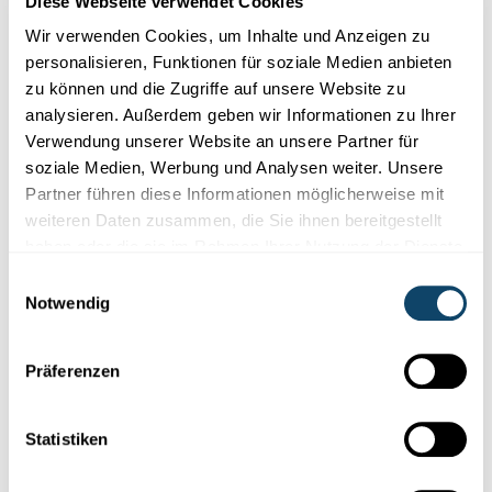
Diese Webseite verwendet Cookies
Wir verwenden Cookies, um Inhalte und Anzeigen zu
personalisieren, Funktionen für soziale Medien anbieten
zu können und die Zugriffe auf unsere Website zu
analysieren. Außerdem geben wir Informationen zu Ihrer
Verwendung unserer Website an unsere Partner für
soziale Medien, Werbung und Analysen weiter. Unsere
Partner führen diese Informationen möglicherweise mit
weiteren Daten zusammen, die Sie ihnen bereitgestellt
Wissenschaft in der Gesellschaft
haben oder die sie im Rahmen Ihrer Nutzung der Dienste
gesammelt haben.
Einwilligungsauswahl
BLOOMIN‘ ALGAE APP
Notwendig
So können Bürger helfen, Blaualgen in
Luxemburgs Gewässern zu überwachen
Mit der
Smartphone-App
Bloomin‘ Algae kann jeder in
Präferenzen
Luxemburg
Wissenschaftlern
am LIST helfen,
Cyanobakterien
frühzeitig...
Statistiken
LIST