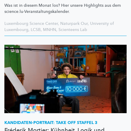
Was ist in diesem Monat los? Hier unsere Highlights aus dem
science.lu-Veranstaltungskalender.
Luxembourg Science Center
,
Naturpark Our
,
University of
Luxembourg
,
LCSB
,
MNHN
,
Scienteens Lab
KANDIDATEN-PORTRAIT:
TAKE OFF STAFFEL 3
Fréderik Mortier: Kühnheit, Logik und