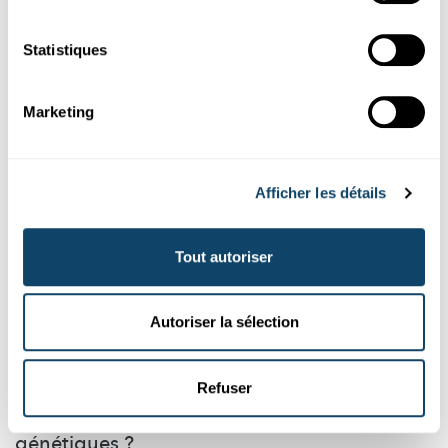
abasourdi.
Statistiques
FJSL
Marketing
Afficher les détails
Tout autoriser
Autoriser la sélection
JEUNES SCIENTIFIQUES
Refuser
Les mathématiques pourraient-elles aider les
médecins à diagnostiquer des maladies
génétiques ?