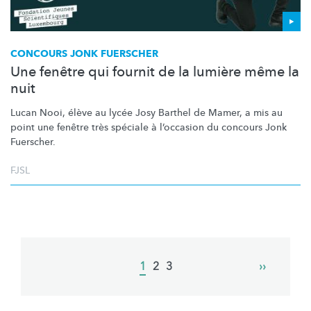
CONCOURS JONK FUERSCHER
Une fenêtre qui fournit de la lumière même la
nuit
Lucan Nooi, élève au lycée Josy Barthel de Mamer, a mis au
point une fenêtre très spéciale à l’occasion du concours Jonk
Fuerscher.
FJSL
Pagination
Current
1
Page
2
Page
3
Next
››
page
page