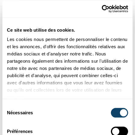
FJSL
Ce site web utilise des cookies.
Les cookies nous permettent de personnaliser le contenu
et les annonces, d'offrir des fonctionnalités relatives aux
médias sociaux et d'analyser notre trafic. Nous
partageons également des informations sur l'utilisation de
notre site avec nos partenaires de médias sociaux, de
publicité et d'analyse, qui peuvent combiner celles-ci
avec d'autres informations que vous leur avez fournies
ou qu'ils ont collectées lors de votre utilisation de leurs
services.
GAGNANT DU CONCOURS NATIONAL JONK FUERSCHER
Sélection
Journalisme scientifique pour adolescents
Nécessaires
du
Théophile De Moncuit a créé un média scientifique appelé
consentement
Kidado Sciences. Du haut de ses 12 ans, il aborde des sujets
Préférences
qui vont de
l'astrophysique
à la biologie marine. Le jury a été