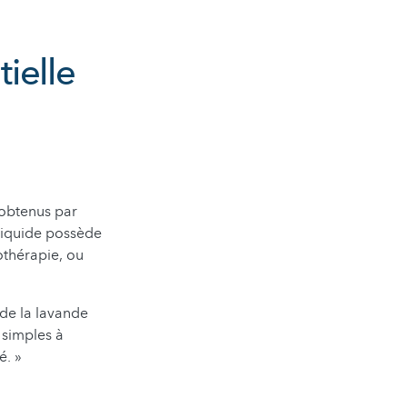
tielle
 obtenus par
 liquide possède
othérapie, ou
 de la lavande
 simples à
é. »