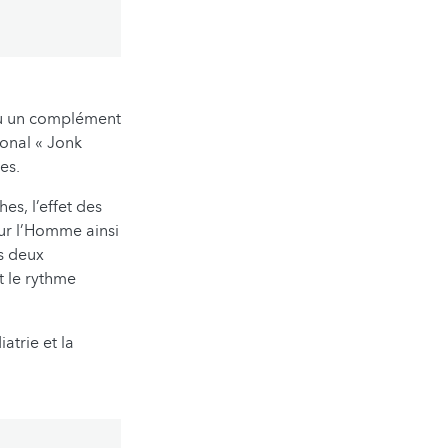
 ou un complément
onal « Jonk
es.
s, l’effet des
ur l’Homme ainsi
s deux
t le rythme
atrie et la