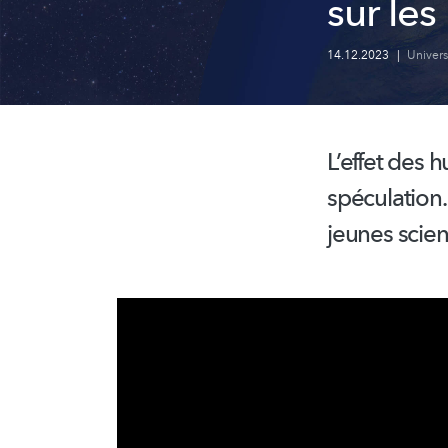
sur le
14.12.2023
|
Univer
L’effet des 
spéculation
jeunes scien