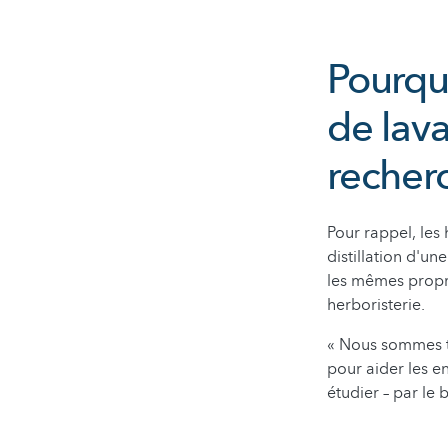
Pourquo
de lava
recher
Pour rappel, les
distillation d'un
les mêmes propri
herboristerie.
« Nous sommes tr
pour aider les e
étudier – par le 