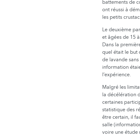
battements de cœ
ont réussi à dém
les petits crusta
Le deuxième pan 
et âgées de 15 à 
Dans la première 
quel était le but
de lavande sans e
information éta
l’expérience.
Malgré les limit
la décélération 
certaines partic
statistique des r
être certain, il 
salle (informatio
voire une étude