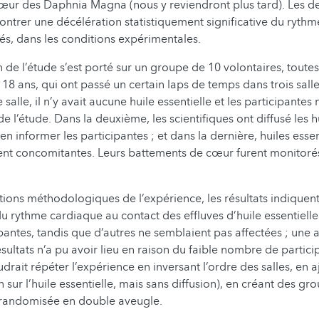
ur des Daphnia Magna (nous y reviendront plus tard). Les de
ontrer une décélération statistiquement significative du ryth
cés, dans les conditions expérimentales.
de l’étude s’est porté sur un groupe de 10 volontaires, toute
18 ans, qui ont passé un certain laps de temps dans trois salle
salle, il n’y avait aucune huile essentielle et les participantes
 de l’étude. Dans la deuxième, les scientifiques ont diffusé les h
n informer les participantes ; et dans la dernière, huiles essen
ient concomitantes. Leurs battements de cœur furent monitor
ations méthodologiques de l’expérience, les résultats indique
du rythme cardiaque au contact des effluves d’huile essentiell
ipantes, tandis que d’autres ne semblaient pas affectées ; une 
ésultats n’a pu avoir lieu en raison du faible nombre de partici
faudrait répéter l’expérience en inversant l’ordre des salles, en 
n sur l’huile essentielle, mais sans diffusion), en créant des gr
 randomisée en double aveugle.