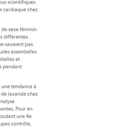
ux scientifiques
me cardiaque chez
s de sexe féminin
s différentes.
 ne savaient pas
uiles essentielles
tielles et
és pendant
nt une tendance à
e de lavande chez
analyse
pantes. Pour en
ajoutant une 4e
oupes contrôle,