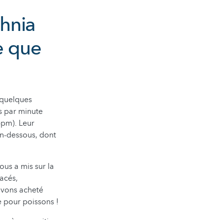
phnia
e que
 quelques
s par minute
bpm). Leur
en-dessous, dont
us a mis sur la
tacés,
avons acheté
e pour poissons !