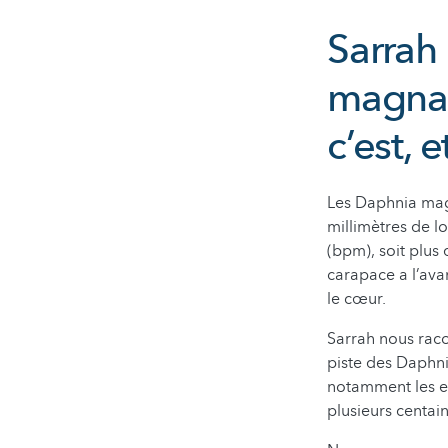
Sarrah 
magna p
c’est, 
Les Daphnia magn
millimètres de 
(bpm), soit plus
carapace a l’ava
le cœur.
Sarrah nous raco
piste des Daphnia
notamment les ef
plusieurs centai