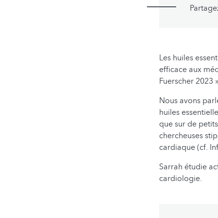
Partage
Les huiles essen
efficace aux méd
Fuerscher 2023 »
Nous avons parlé
huiles essentiel
que sur de petit
chercheuses stipu
cardiaque (cf. In
Sarrah étudie act
cardiologie.