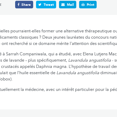
z
Share
Tweet
Mail
Print
tielles pourraient-elles former une alternative thérapeutique
icaments classiques ? Deux jeunes lauréates du concours nati
 ont recherché si ce domaine mérite l'attention des scientifiqu
 à Sarrah Companiwala, qui a étudié, avec Elena Lutjens Mache
les de lavande – plus spécifiquement,
Lavandula angustifolia
- s
s crustacés appelés Daphnia magna. L’hypothèse de travail de
lait que l’huile essentielle de
Lavandula angustifolia
diminuai
fobox).
uellement la médecine, avec un intérêt particulier pour la pédi