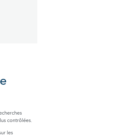
le
recherches
us contrôlées.
ur les