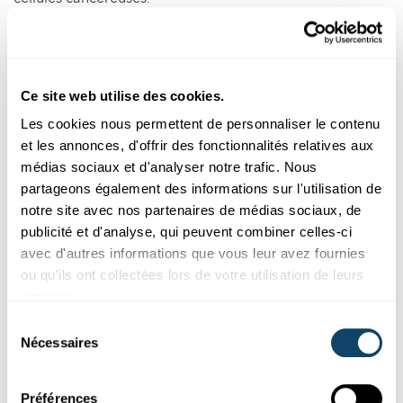
Ce site web utilise des cookies.
Les cookies nous permettent de personnaliser le contenu
et les annonces, d'offrir des fonctionnalités relatives aux
médias sociaux et d'analyser notre trafic. Nous
partageons également des informations sur l'utilisation de
notre site avec nos partenaires de médias sociaux, de
publicité et d'analyse, qui peuvent combiner celles-ci
avec d'autres informations que vous leur avez fournies
Taux d’incidence selon l’âge au moment du diagnostic,
ou qu'ils ont collectées lors de votre utilisation de leurs
toutes formes de cancer confondues, toutes ethnies
services.
confondues, chez les hommes et les femmes, 2018 à
Sélection
2022. Source : données d'incidence SEER, modèle
Nécessaires
du
novembre 2024 (1975-2022), 21 registres SEER Crédit :
consentement
National Cancer Institute
.
Préférences