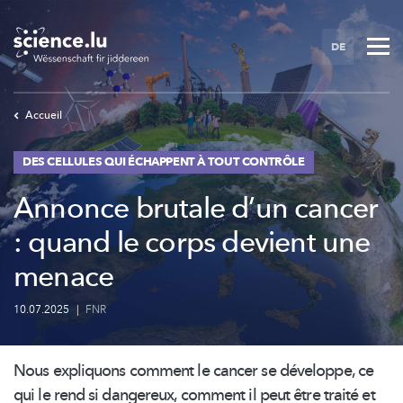
Skip
to
DE
main
content
Accueil
DES CELLULES QUI ÉCHAPPENT À TOUT CONTRÔLE
Annonce brutale d’un cancer
: quand le corps devient une
menace
10.07.2025
|
FNR
Nous expliquons comment le cancer se développe, ce
qui le rend si dangereux, comment il peut être traité et