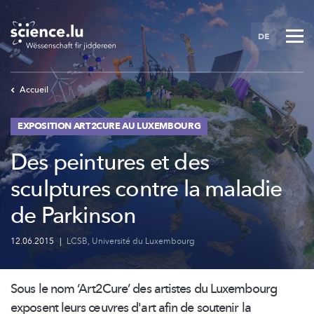
Skip
to
DE
main
content
Accueil
EXPOSITION ART2CURE AU LUXEMBOURG
Des peintures et des
sculptures contre la maladie
de Parkinson
12.06.2015
|
LCSB
,
Université du Luxembourg
Sous le nom
‘Art2Cure’
des artistes du Luxembourg
exposent leurs œuvres d'art afin de soutenir la