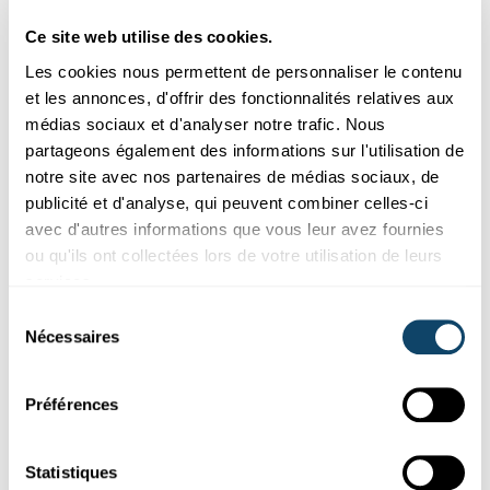
Researchers from the Luxembourg Institute of Health (LIH) have
investigated gender inequalities in health and healthcare...
Ce site web utilise des cookies.
LIH
Les cookies nous permettent de personnaliser le contenu
et les annonces, d'offrir des fonctionnalités relatives aux
médias sociaux et d'analyser notre trafic. Nous
partageons également des informations sur l'utilisation de
notre site avec nos partenaires de médias sociaux, de
publicité et d'analyse, qui peuvent combiner celles-ci
avec d'autres informations que vous leur avez fournies
ou qu'ils ont collectées lors de votre utilisation de leurs
services.
Sélection
Nécessaires
du
Participez aux études
consentement
Préférences
RECHERCHE PARTICIPANTS ÉTUDE
Enquête sur la santé menstruelle et
gynécologique au Luxembourg
Statistiques