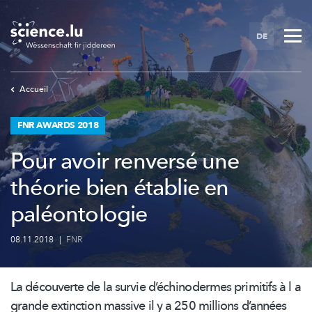
Skip
to
DE
main
content
Accueil
FNR AWARDS 2018
Pour avoir renversé une
théorie bien établie en
paléontologie
08.11.2018
|
FNR
La découverte de la survie
d’échinodermes
primitifs à l a
grande extinction massive il y a 250 millions d’années