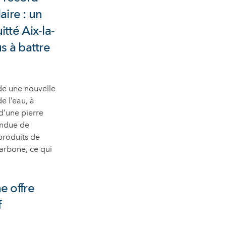
aire : un
tté Aix-la-
s à battre
de une nouvelle
e l’eau, à
e d’une pierre
endue de
produits de
carbone, ce qui
e offre
f