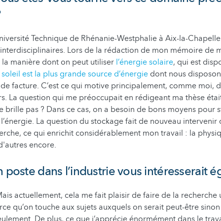
?
Université Technique de Rhénanie-Westphalie à Aix-la-Chapel
 interdisciplinaires. Lors de la rédaction de mon mémoire de ma
la manière dont on peut utiliser
l’énergie solaire
, qui est disp
e soleil est la plus grande source d’énergie
dont nous disposons,
 de facture. C’est ce qui motive principalement, comme moi,
s. La question qui me préoccupait en rédigeant ma thèse était
ne brille pas ? Dans ce cas, on a besoin de bons moyens pour 
’énergie. La question du stockage fait de nouveau intervenir d
rche, ce qui enrichit considérablement mon travail : la physiqu
 d'autres encore.
n poste dans l’industrie vous intéresserait 
is actuellement, cela me fait plaisir de faire de la recherche 
rce qu’on touche aux sujets auxquels on serait peut-être sinon
eulement. De plus, ce que j’apprécie énormément dans le trava