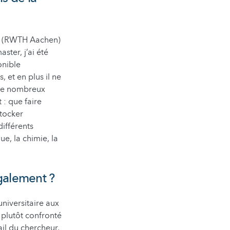
le (RWTH Aachen)
ster, j’ai été
onible
 et en plus il ne
 de nombreux
 : que faire
stocker
ifférents
e, la chimie, la
également ?
universitaire aux
 plutôt confronté
il du chercheur,