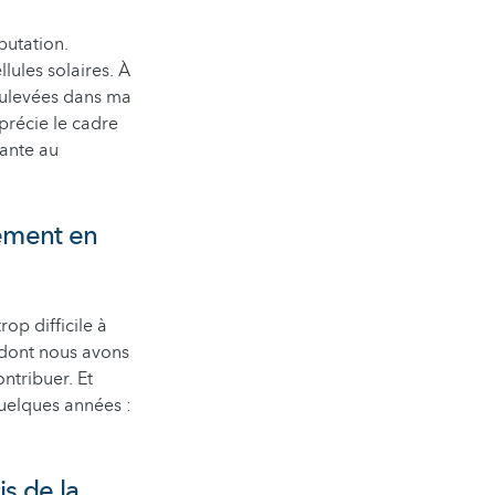
putation.
lules solaires. À
soulevées dans ma
pprécie le cadre
sante au
nement en
op difficile à
e dont nous avons
ontribuer. Et
uelques années :
s de la