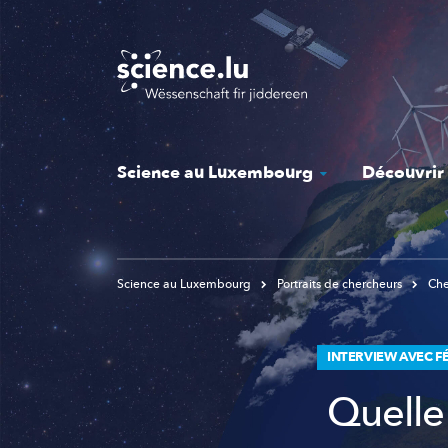
Skip
to
main
content
Science au Luxembourg
Découvrir
Science au Luxembourg
Portraits de chercheurs
Che
INTERVIEW AVEC F
Quelle 