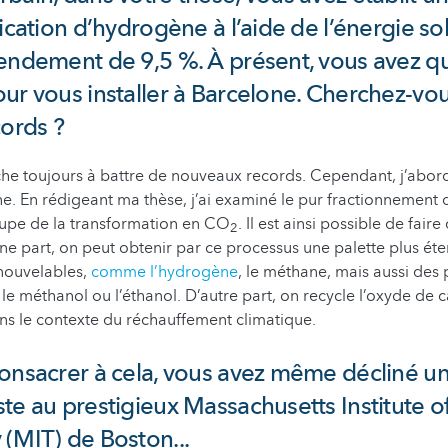
ication d’hydrogène à l’aide de l’énergie sol
endement de 9,5 %. À présent, vous avez qui
ur vous installer à Barcelone. Cherchez-vou
cords ?
rche toujours à battre de nouveaux records. Cependant, j’abor
e. En rédigeant ma thèse, j’ai examiné le pur fractionnement d
cupe de la transformation en CO
. Il est ainsi possible de fair
2
ne part, on peut obtenir par ce processus une palette plus ét
nouvelables,
comme l’hydrogène
, le méthane, mais aussi des 
e méthanol ou l’éthanol. D’autre part, on recycle l’oxyde de 
ns le contexte du réchauffement climatique.
onsacrer à cela, vous avez même décliné un
te au prestigieux Massachusetts Institute o
(MIT) de Boston...