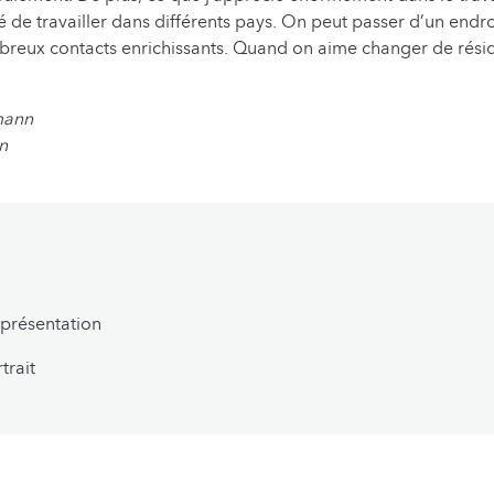
ité de travailler dans différents pays. On peut passer d’un endro
reux contacts enrichissants. Quand on aime changer de résid
mann
in
présentation
trait