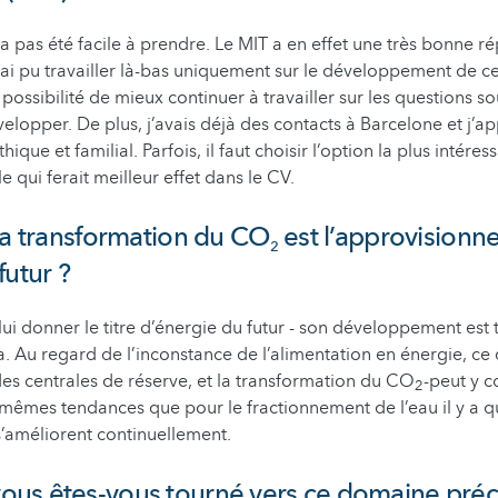
a pas été facile à prendre. Le MIT a en effet une très bonne ré
ai pu travailler là-bas uniquement sur le développement de cel
a possibilité de mieux continuer à travailler sur les questions 
velopper. De plus, j’avais déjà des contacts à Barcelone et j’a
ique et familial. Parfois, il faut choisir l’option la plus intéres
e qui ferait meilleur effet dans le CV.
la transformation du CO
est l’approvision
2
futur ?
lui donner le titre d’énergie du futur - son développement est tr
a. Au regard de l’inconstance de l’alimentation en énergie, c
des centrales de réserve, et la transformation du CO
-peut y c
2
mêmes tendances que pour le fractionnement de l’eau il y a q
’améliorent continuellement.
us êtes-vous tourné vers ce domaine préci