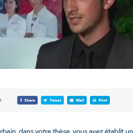
z
Share
Tweet
Mail
Print
bain, dans votre thèse, vous avez établit u