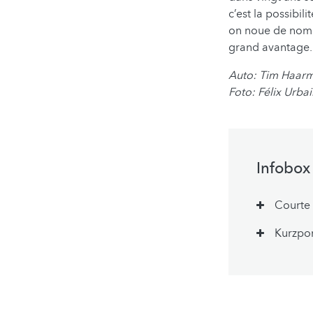
c’est la possibil
on noue de nomb
grand avantage.
Auto: Tim Haar
​Foto: Félix Urba
Infobox
Courte 
Kurzpor