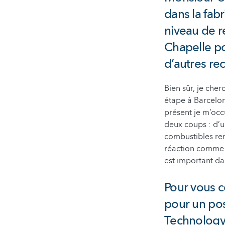
dans la fabr
niveau de r
Chapelle po
d’autres re
Bien sûr, je che
étape à Barcelon
présent je m’oc
deux coups : d’u
combustibles re
réaction comme l
est important da
Pour vous c
pour un pos
Technology 